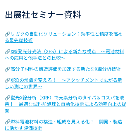
出展社セミナー資料
🔗
リガクの自動化ソリューション：効率性と精度を高め
る最先端技術
🔗
X線発光分光法（XES）による新たな視点 ～電池材料
への応用と他手法との比較～
🔗
高分子材料の構造評価を加速する新たなX線分析技術
🔗
XRDの常識を変える！ ～アタッチメントで広がる新
しい測定の世界～
🔗
蛍光X線分析（XRF）で元素分析のタイパ＆コスパを改
善！ 最適な試料前処理と自動化技術による効率向上の提
案
🔗
燃料電池材料の構造・組成を見える化！ 開発・製造
に活かす評価技術