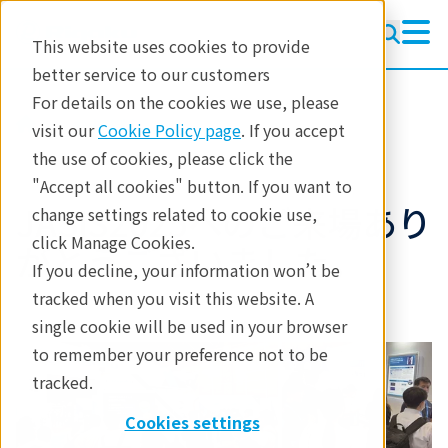
This website uses cookies to provide
better service to our customers
For details on the cookies we use, please
参考資料
visit our
Cookie Policy page
. If you accept
the use of cookies, please click the
"Accept all cookies" button. If you want to
JASIS2025へのご来場あり
change settings related to cookie use,
click Manage Cookies.
がとうございました。
If you decline, your information won’t be
tracked when you visit this website. A
single cookie will be used in your browser
to remember your preference not to be
tracked.
Cookies settings