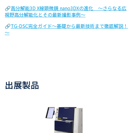
🔗
高分解能3D X線顕微鏡 nano3DXの進化 ～さらなる広
視野高分解能化とその最新撮影事例～
🔗
TG-DSC完全ガイド～基礎から最新技術まで徹底解説！
～
出展製品