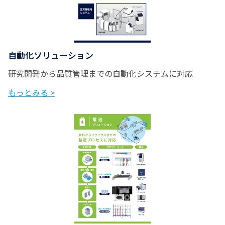
ここまでできる！こん
13:55~14:10
なことが分かる！X線回
折の基礎
自動化ソリューション
携帯型ラマン分光計
14:30~14:45
研究開発から品質管理までの自動化システムに対応
Progenyの活用事例
もっとみる >
最新の小角散乱技術の
15:05~15:20
ご紹介
中小企業優秀新技術・
新製品賞ダブル受賞
15:40~15:55
全自動還元気化水銀測
定装置のご紹介
ここまで見える！X線
16:15~16:30
CTの活用事例