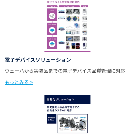
分子構造決定法の切り
11:05~11:20
札！単結晶構造解析の
基礎
リガクの電池分析ソ
リューション リチウ
11:40~11:55
ムイオン2次電池を解体
電子デバイスソリューション
してみました！
ウェーハから実装品までの電子デバイス品質管理に対応
こんなことができる！
もっとみる >
12:45~13:00
こんなことがわかる！
熱分析
先進技術を支える、リ
13:20~13:35
ガク自動化ソリュー
ション