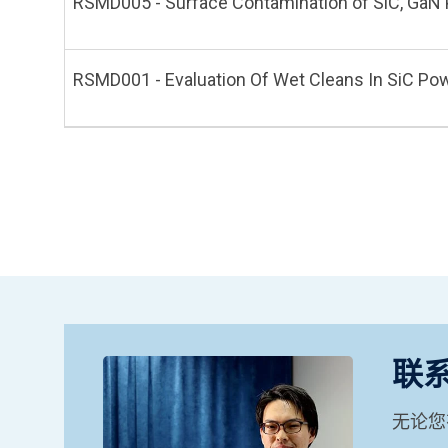
RSMD005 - Surface Contamination of SiC, GaN
RSMD001 - Evaluation Of Wet Cleans In SiC Po
联
无论您