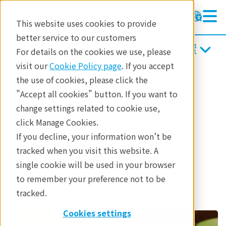
This website uses cookies to provide
better service to our customers
エネルギー分散型蛍光X線分析装置
エネルギー分散型蛍光X線分析装置
For details on the cookies we use, please
ラーニング
visit our
Cookie Policy page
. If you accept
製品
蛍光X線分析
the use of cookies, please click the
製品
エネルギー分散型蛍光X線分析
"Accept all cookies" button. If you want to
アプリケーション
change settings related to cookie use,
アプリケーション
click Manage Cookies.
お問合せ
If you decline, your information won’t be
農業・食品分野
tracked when you visit this website. A
single cookie will be used in your browser
to remember your preference not to be
tracked.
Cookies settings