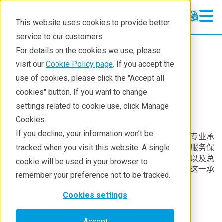
This website uses cookies to provide better
service to our customers
For details on the cookies we use, please
Service & Support
visit our
Cookie Policy page
. If you accept the
use of cookies, please click the "Accept all
cookies" button. If you want to change
settings related to cookie use, click Manage
联系理学服务团队
Cookies.
If you decline, your information won’t be
理学始终秉持对客户及其分析或研究工作的责任感与专业承
诺，为您与您所使用的理学设备提供持续、高质量的服务保
tracked when you visit this website. A single
障。我们凭借训练有素、遍布各地的现场服务团队，以及总
cookie will be used in your browser to
部强大的内部专家、工程师和科学家作为后盾，确保这一承
remember your preference not to be tracked.
诺的实现。
Cookies settings
注：如有销售相关问询，
请使用此表格
。
Accept