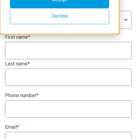
Product categories
*
Decline
Select Value
First name
*
Last name
*
Phone number
*
Email
*