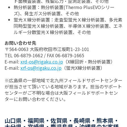
ト面検査装置、残留応力・歪測定装置、その他
熱分析装置：熱分析装置(Thermo PlusEVOシリー
ズ)、発生ガス分析装置、その他
蛍光Ｘ線分析装置：走査型蛍光Ｘ線分析装置、多元素
同時型蛍光Ｘ線分析装置、半導体Ｘ線分析装置、エネ
ルギー分散蛍光Ⅹ線分析装置、その他
お問い合わせ先
〒564-0063 大阪府吹田市江坂町1-23-101
TEL 06-6879-1662 / FAX 06-6879-1665
E-mail:
xrd-os@rigaku.co.jp
（X線回折・熱分析装置）
E-mail:
xrf-os@rigaku.co.jp
（蛍光X線分析装置）
※広島県の一部地域で北九州フィールドサポートセンター
が担当させて頂いている地域があります。担当のサポート
センターがご不明な場合は大阪フィールドサポートセン
ターにお問い合わせください。
山口県・福岡県・佐賀県・長崎県・熊本県・
大分県・宮崎県・鹿児島県・沖縄県のお客様