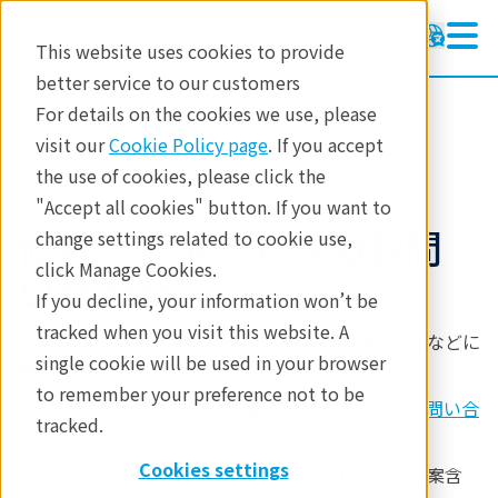
This website uses cookies to provide
better service to our customers
For details on the cookies we use, please
修理・サポート
visit our
Cookie Policy page
. If you accept
the use of cookies, please click the
"Accept all cookies" button. If you want to
修理・サポートへのお問
change settings related to cookie use,
click Manage Cookies.
い合わせ
If you decline, your information won’t be
tracked when you visit this website. A
こちらは、お使いいただいている製品の修理や部品などに
single cookie will be used in your browser
関する
お問い合わせ
フォームになります。
to remember your preference not to be
新規装置のご検討・ご購入に関しては、
営業へのお問い合
tracked.
わせ
からお問い合わせください。
Cookies settings
※本フォームへの営業目的（製品やサービスのご提案含