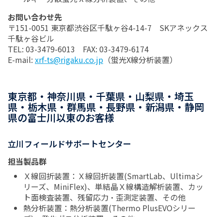
お問い合わせ先
〒151-0051 東京都渋谷区千駄ヶ谷4-14-7 SKアネックス
千駄ヶ谷ビル
TEL: 03-3479-6013 FAX: 03-3479-6174
E-mail:
xrf-ts@rigaku.co.jp
（蛍光X線分析装置）
東京都・神奈川県・千葉県・山梨県・埼玉
県・栃木県・群馬県・長野県・新潟県・静岡
県の富士川以東のお客様
立川フィールドサポートセンター
担当製品群
Ｘ線回折装置：Ｘ線回折装置(SmartLab、Ultimaシ
リーズ、MiniFlex)、単結晶Ｘ線構造解析装置、カッ
ト面検査装置、残留応力・歪測定装置、その他
熱分析装置：熱分析装置(Thermo PlusEVOシリー