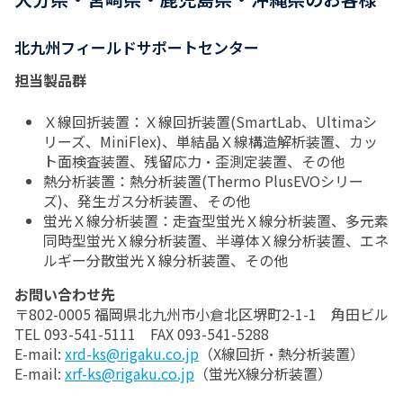
北九州フィールドサポートセンター
担当製品群
Ｘ線回折装置：Ｘ線回折装置(SmartLab、Ultimaシ
リーズ、MiniFlex)、単結晶Ｘ線構造解析装置、カッ
ト面検査装置、残留応力・歪測定装置、その他
熱分析装置：熱分析装置(Thermo PlusEVOシリー
ズ)、発生ガス分析装置、その他
蛍光Ｘ線分析装置：走査型蛍光Ｘ線分析装置、多元素
同時型蛍光Ｘ線分析装置、半導体Ｘ線分析装置、エネ
ルギー分散蛍光Ⅹ線分析装置、その他
お問い合わせ先
〒802-0005 福岡県北九州市小倉北区堺町2-1-1 角田ビル
TEL 093-541-5111 FAX 093-541-5288
E-mail:
xrd-ks@rigaku.co.jp
（X線回折・熱分析装置）
E-mail:
xrf-ks@rigaku.co.jp
（蛍光X線分析装置）