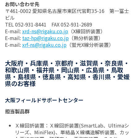
お問い合わせ先
〒461-0002 愛知県名古屋市東区代官町35-16 第一富士
ビル
TEL 052-931-8441 FAX 052-931-2689
E-mail:
xrd-ns@rigaku.co.jp
（X線回折装置）
E-mail:
taz-hp@rigaku.co.jp
（熱分析装置）
E-mail:
xrf-ns@rigaku.co.jp
（蛍光X線分析装置）
大阪府・兵庫県・京都府・滋賀県・奈良県・
和歌山県・福井県・岡山県・広島県・鳥取
県・島根県・徳島県・高知県・香川県・愛媛
県のお客様
大阪フィールドサポートセンター
担当製品群
Ｘ線回折装置：Ｘ線回折装置(SmartLab、Ultimaシ
リーズ、MiniFlex)、単結晶Ｘ線構造解析装置、カッ