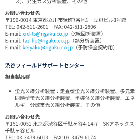
ズ)、発生ガス分析装置、その他
お問い合わせ先
〒190-0014 東京都立川市緑町7番地1 立飛ビル8号館
TEL: 042-511-2601 FAX: 042-511-2606
E-mail:
xrd-ts@rigaku.co.jp
（X線回折装置）
E-mail:
taz-hp@rigaku.co.jp
（熱分析装置）
E-mail:
keiyaku@rigaku.co.jp
（予防保全契約用）
渋谷フィールドサポートセンター
担当製品群
蛍光Ｘ線分析装置：走査型蛍光Ｘ線分析装置、多元素
同時型蛍光Ｘ線分析装置、半導体Ｘ線分析装置、エネ
ルギー分散蛍光Ⅹ線分析装置、その他
お問い合わせ先
〒151-0051 東京都渋谷区千駄ヶ谷4-14-7 SKアネックス
千駄ヶ谷ビル
TEL: 03-3479-6013 FAX: 03-3479-6174