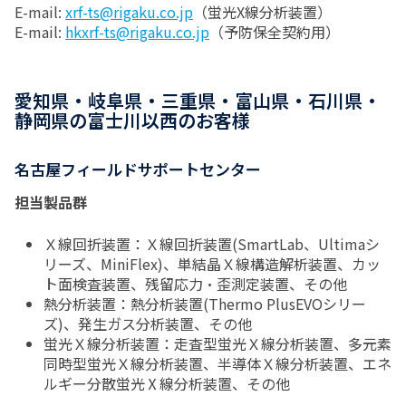
E-mail:
xrf-ts@rigaku.co.jp
（蛍光X線分析装置）
E-mail:
hkxrf-ts@rigaku.co.jp
（予防保全契約用）
愛知県・岐阜県・三重県・富山県・石川県・
静岡県の富士川以西のお客様
名古屋フィールドサポートセンター
担当製品群
Ｘ線回折装置：Ｘ線回折装置(SmartLab、Ultimaシ
リーズ、MiniFlex)、単結晶Ｘ線構造解析装置、カッ
ト面検査装置、残留応力・歪測定装置、その他
熱分析装置：熱分析装置(Thermo PlusEVOシリー
ズ)、発生ガス分析装置、その他
蛍光Ｘ線分析装置：走査型蛍光Ｘ線分析装置、多元素
同時型蛍光Ｘ線分析装置、半導体Ｘ線分析装置、エネ
ルギー分散蛍光Ⅹ線分析装置、その他