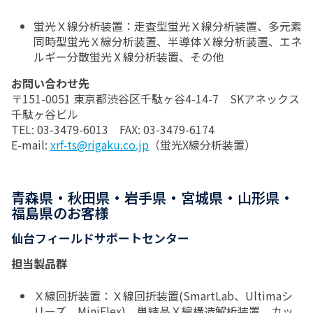
蛍光Ｘ線分析装置：走査型蛍光Ｘ線分析装置、多元素
同時型蛍光Ｘ線分析装置、半導体Ｘ線分析装置、エネ
ルギー分散蛍光Ⅹ線分析装置、その他
お問い合わせ先
〒151-0051 東京都渋谷区千駄ヶ谷4-14-7 SKアネックス
千駄ヶ谷ビル
TEL: 03-3479-6013 FAX: 03-3479-6174
E-mail:
xrf-ts@rigaku.co.jp
（蛍光X線分析装置）
青森県・秋田県・岩手県・宮城県・山形県・
福島県のお客様
仙台フィールドサポートセンター
担当製品群
Ｘ線回折装置：Ｘ線回折装置(SmartLab、Ultimaシ
リーズ、MiniFlex)、単結晶Ｘ線構造解析装置、カッ