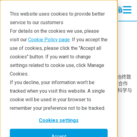
This website uses cookies to provide better
service to our customers
For details on the cookies we use, please
visit our
Cookie Policy page
. If you accept the
use of cookies, please click the "Accept all
理学产品
cookies" button. If you want to change
理学产品系列
settings related to cookie use, click Manage
Cookies.
探索科学，成就卓越——70 余年来，理学（Rigaku）始终致
If you decline, your information won’t be
力于 X 射线分析与检测技术的发展，作为值得信赖的合作
伙伴，帮助科研与工业用户深入理解材料结构，拓展科学与
tracked when you visit this website. A single
工程的边界。
cookie will be used in your browser to
remember your preference not to be tracked.
按行业检索
Cookies settings
使用我们的产品搜索器
Accept