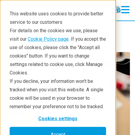
This website uses cookies to provide better
service to our customers
Industries
Safety and security
For details on the cookies we use, please
visit our
Cookie Policy page
. If you accept the
use of cookies, please click the "Accept all
cookies" button. If you want to change
settings related to cookie use, click Manage
Cookies.
If you decline, your information won’t be
tracked when you visit this website. A single
cookie will be used in your browser to
remember your preference not to be tracked.
Cookies settings
Accept