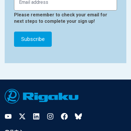
Please remember to check your email for
next steps to complete your sign up!
Footer
YouTube
Twitter
LinkedIn
Instagram
Facebook
Bluesky