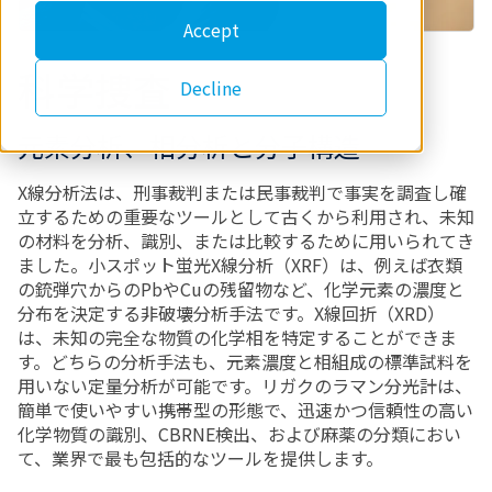
Accept
科学捜査
Decline
元素分析、相分析と分子構造
X線分析法は、刑事裁判または民事裁判で事実を調査し確
立するための重要なツールとして古くから利用され、未知
の材料を分析、識別、または比較するために用いられてき
ました。小スポット蛍光X線分析（XRF）は、例えば衣類
の銃弾穴からのPbやCuの残留物など、化学元素の濃度と
分布を決定する非破壊分析手法です。X線回折（XRD）
は、未知の完全な物質の化学相を特定することができま
す。どちらの分析手法も、元素濃度と相組成の標準試料を
用いない定量分析が可能です。リガクのラマン分光計は、
簡単で使いやすい携帯型の形態で、迅速かつ信頼性の高い
化学物質の識別、CBRNE検出、および麻薬の分類におい
て、業界で最も包括的なツールを提供します。