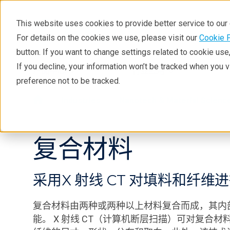
This website uses cookies to provide better service to ou
For details on the cookies we use, please visit our
Cookie 
button. If you want to change settings related to cookie us
If you decline, your information won’t be tracked when you 
产品中心
行业应用
preference not to be tracked.
Industries
Nanotech & Material Scienc
复合材料
采用X 射线 CT 对填料和纤维
复合材料由两种或两种以上材料复合而成，其内
能。 X 射线 CT（计算机断层扫描）可对复合