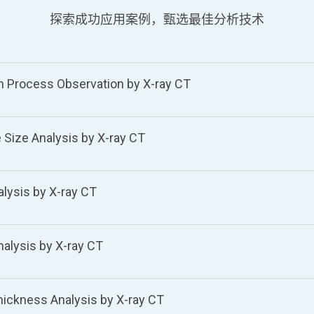
探索成功应用案例，甄选最佳分析技术
 Process Observation by X-ray CT
Size Analysis by X-ray CT
lysis by X-ray CT
lysis by X-ray CT
hickness Analysis by X-ray CT