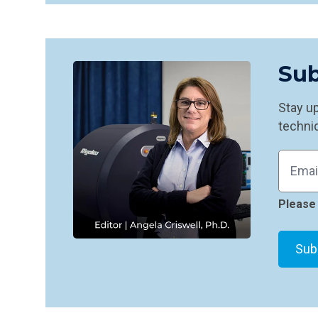
Sub
Stay u
techniq
Please 