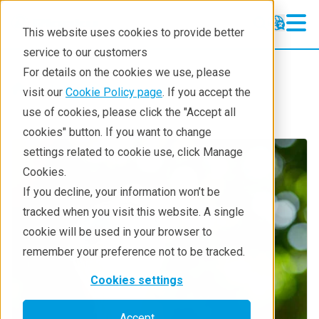
This website uses cookies to provide better
service to our customers
For details on the cookies we use, please
Industries
visit our
Cookie Policy page
. If you accept the
use of cookies, please click the "Accept all
cookies" button. If you want to change
settings related to cookie use, click Manage
Cookies.
If you decline, your information won’t be
tracked when you visit this website. A single
cookie will be used in your browser to
remember your preference not to be tracked.
Cookies settings
Accept