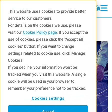
This website uses cookies to provide better
service to our customers
Industries
Environment & Energy
For details on the cookies we use, please
visit our
Cookie Policy page
. If you accept the
use of cookies, please click the "Accept all
cookies" button. If you want to change
settings related to cookie use, click Manage
Cookies.
If you decline, your information won’t be
tracked when you visit this website. A single
cookie will be used in your browser to
remember your preference not to be tracked.
Cookies settings
Accept