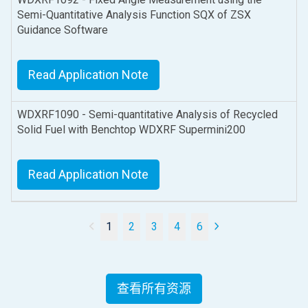
Semi-Quantitative Analysis Function SQX of ZSX
Guidance Software
Read Application Note
WDXRF1090 - Semi-quantitative Analysis of Recycled
Solid Fuel with Benchtop WDXRF Supermini200
Read Application Note
1
2
3
4
6
查看所有资源