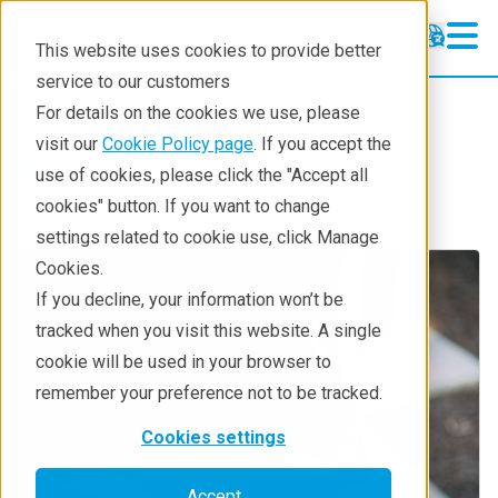
This website uses cookies to provide better
service to our customers
Batteries
Batteries
For details on the cookies we use, please
Application Examples
visit our
Cookie Policy page
. If you accept the
Industries
Environment & Energy
use of cookies, please click the "Accept all
Resources
cookies" button. If you want to change
settings related to cookie use, click Manage
Solutions
Cookies.
Techniques
If you decline, your information won’t be
tracked when you visit this website. A single
cookie will be used in your browser to
remember your preference not to be tracked.
Cookies settings
Accept