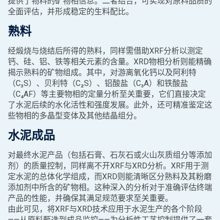
提供了物料的矿物相信息。二者结合，可实现对原料品质的
全面评估，并形成稳定的生料配比。
熟料
经煅烧与烧结后所得的熟料，同样需借助XRF分析以测定
钙、硅、铝、铁等相关元素的含量。XRD物相分析则能精确
揭示熟料的矿物组成。其中，对游离氧化钙以及阿利特
（C₃S）、贝利特（C₂S）、铝酸盐（C₃A）和铁酸盐
（C₄AF）等主要物相的定量分析至关重要，它们直接决定
了水泥后续的水化活性和强度发展。此外，还可精准鉴定这
些物相的多晶型变体及其他结晶组分。
水泥成品
对最终水泥产品（包括石膏、石灰石或火山灰质组分等添加
剂）的质量控制，同样离不开XRF与XRD分析。XRF用于测
定水泥的总体化学组成，而XRD则能清晰区分熟料及其粉磨
添加剂中所含的矿物相。这种深入的分析对于准确评估终端
产品的性能，并确保其满足规范要求至关重要。
由此可见，将XRF与XRD技术应用于水泥生产的各个阶段
——从原料甄选到成品监控——为分析性工艺控制提供了一套