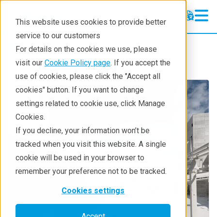
This website uses cookies to provide better
service to our customers
Industries
Construction
For details on the cookies we use, please
visit our
Cookie Policy page
. If you accept the
use of cookies, please click the "Accept all
cookies" button. If you want to change
settings related to cookie use, click Manage
Cookies.
If you decline, your information won’t be
tracked when you visit this website. A single
cookie will be used in your browser to
remember your preference not to be tracked.
Cookies settings
Accept