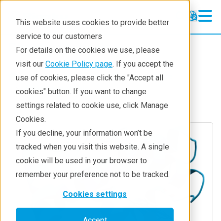
This website uses cookies to provide better
service to our customers
Pharmaceuticals
Pharmaceuticals
For details on the cookies we use, please
Learning
visit our
Cookie Policy page
. If you accept the
Industries
Biotech & life science
use of cookies, please click the "Accept all
Pharmaceutical Lifecycle
Pharmaceuticals
cookies" button. If you want to change
settings related to cookie use, click Manage
Applications
Cookies.
Techniques
If you decline, your information won’t be
tracked when you visit this website. A single
cookie will be used in your browser to
remember your preference not to be tracked.
Cookies settings
Accept