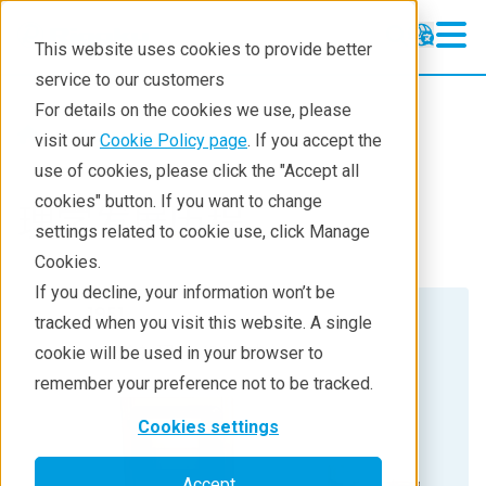
This website uses cookies to provide better
service to our customers
For details on the cookies we use, please
About
visit our
Cookie Policy page
. If you accept the
use of cookies, please click the "Accept all
cookies" button. If you want to change
理学发展历程
settings related to cookie use, click Manage
Cookies.
If you decline, your information won’t be
1951
tracked when you visit this website. A single
cookie will be used in your browser to
株式会社理学（RC）成立
remember your preference not to be tracked.
Cookies settings
Accept