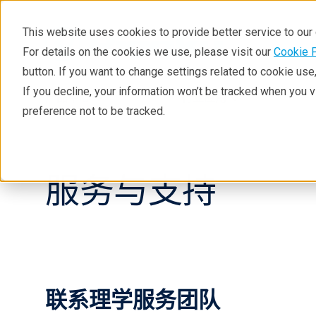
This website uses cookies to provide better service to ou
For details on the cookies we use, please visit our
Cookie 
button. If you want to change settings related to cookie us
If you decline, your information won’t be tracked when you 
产品中心
行业应用
preference not to be tracked.
服务与支持
联系理学服务团队