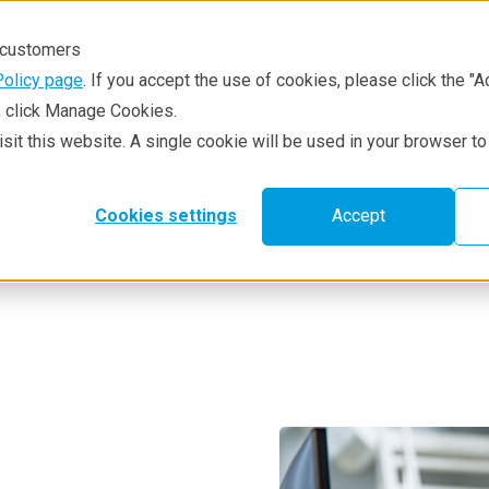
r customers
Policy page
. If you accept the use of cookies, please click the "A
e, click Manage Cookies.
visit this website. A single cookie will be used in your browser 
技术方法
资源中心
服务与支持
Cookies settings
Accept