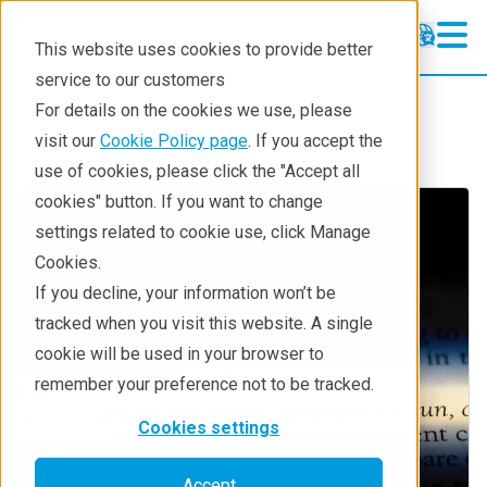
This website uses cookies to provide better
service to our customers
Resources
Techniques
For details on the cookies we use, please
visit our
Cookie Policy page
. If you accept the
use of cookies, please click the "Accept all
cookies" button. If you want to change
settings related to cookie use, click Manage
Cookies.
If you decline, your information won’t be
tracked when you visit this website. A single
cookie will be used in your browser to
remember your preference not to be tracked.
Cookies settings
Accept