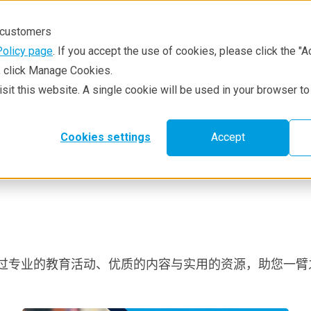
r customers
Policy page
. If you accept the use of cookies, please click the "A
e, click Manage Cookies.
visit this website. A single cookie will be used in your browser 
技术方法
资源中心
服务与支持
Cookies settings
Accept
过专业的教育活动、优质的内容与实用的资源，助您一臂