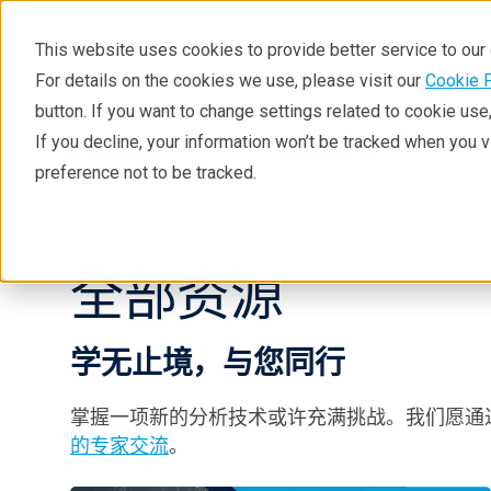
This website uses cookies to provide better service to ou
For details on the cookies we use, please visit our
Cookie 
button. If you want to change settings related to cookie us
If you decline, your information won’t be tracked when you 
产品中心
行业应用
preference not to be tracked.
全部资源
学无止境，
与
您同行
掌握一项新的分析技术或许充满挑战。我们愿通
的专家交流
。