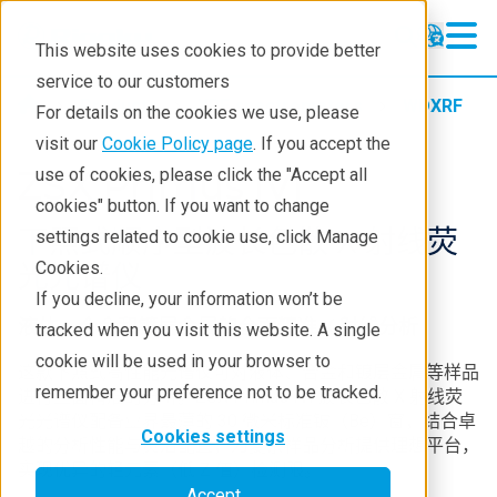
This website uses cookies to provide better
service to our customers
Products
XRF spectrometers
WDXRF
For details on the cookies we use, please
visit our
Cookie Policy page
. If you accept the
ZSX Primus IVi
use of cookies, please click the "Accept all
cookies" button. If you want to change
下照式顺序型波长色散 X 射线荧
settings related to cookie use, click Manage
光光谱仪
Cookies.
If you decline, your information won’t be
液体、合金和
镀层
金属的
全面精准
X
射
线
分析
tracked when you visit this website. A single
cookie will be used in your browser to
这款下照式高性能光谱仪可对液体、合金和镀层金属等样品
remember your preference not to be tracked.
进行全面精准的分析。
ZSX Primus IV
𝒾 波长色散
X
射线荧
光光谱仪配备业界最薄的 30 微米标准铍（Be）窗，结合卓
Cookies settings
越的分析性能与灵活配置，为复杂样品分析提供理想平台，
实现优异的轻元素（低
Z
值）检测限。
Accept