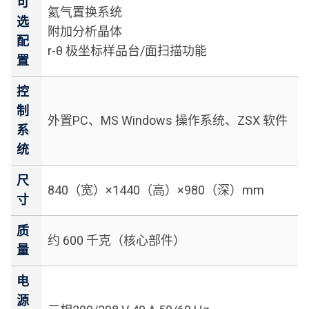
可
氦气置换系统
选
附加分析晶体
配
r-θ 极坐标样品台/面扫描功能
置
控
制
外置PC、MS Windows 操作系统、ZSX 软件
系
统
尺
840（宽）×1440（高）×980（深）mm
寸
质
约 600 千克（核心部件）
量
电
源