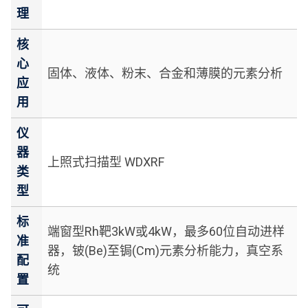
理
核
心
固体、液体、粉末、合金和薄膜的元素分析
应
用
仪
器
上照式扫描型 WDXRF
类
型
标
端窗型Rh靶3kW或4kW，最多60位自动进样
准
器，铍(Be)至锔(Cm)元素分析能力，真空系
配
统
置