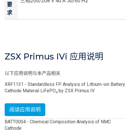
三相200/208 V 40 A 50/60 Hz
要
求
ZSX Primus IVi 应用说明
以下应用说明与本产品相关
XRF1131 - Standardless FP Analysis of Lithium-ion Battery
Cathode Material LiFePO₄ by ZSX Primus IV
阅读应用说明
BATT0004 - Chemical Composition Analysis of NMC
Cathode