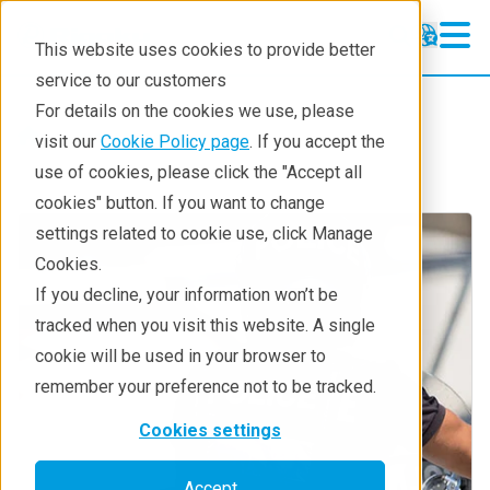
This website uses cookies to provide better
service to our customers
For details on the cookies we use, please
Industries
visit our
Cookie Policy page
. If you accept the
use of cookies, please click the "Accept all
cookies" button. If you want to change
settings related to cookie use, click Manage
Cookies.
If you decline, your information won’t be
tracked when you visit this website. A single
cookie will be used in your browser to
remember your preference not to be tracked.
Cookies settings
Accept