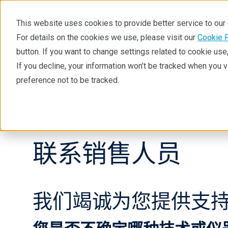
This website uses cookies to provide better service to ou
For details on the cookies we use, please visit our
Cookie 
button. If you want to change settings related to cookie us
If you decline, your information won’t be tracked when you 
产品中心
行业应用
preference not to be tracked.
About
联系销售人员
我们竭诚为您提供支