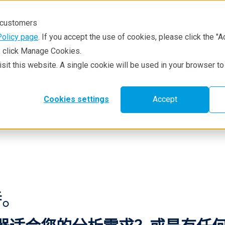
r customers
Policy page
. If you accept the use of cookies, please click the "A
e, click Manage Cookies.
visit this website. A single cookie will be used in your browser 
技术方法
资源中心
服务与支持
Cookies settings
Accept
持。