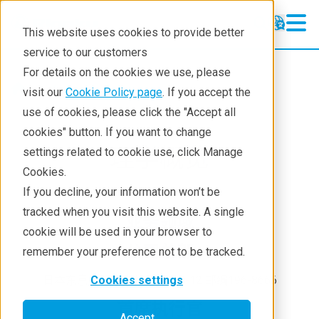
This website uses cookies to provide better
service to our customers
For details on the cookies we use, please
About
visit our
Cookie Policy page
. If you accept the
use of cookies, please click the "Accept all
cookies" button. If you want to change
理学概览
settings related to cookie use, click Manage
Cookies.
If you decline, your information won’t be
tracked when you visit this website. A single
业务领域
cookie will be used in your browser to
公司总部
remember your preference not to be tracked.
日本东京都昭岛市松原町3-9-12 邮编196-8666
Cookies settings
首席执行官
Accept