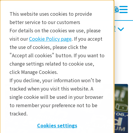
This website uses cookies to provide
better service to our customers
エネルギー分散型蛍光X線分析装置
エネルギー分散型蛍光X線分析装置
For details on the cookies we use, please
ラーニング
visit our
Cookie Policy page
. If you accept
製品
蛍光X線分析
the use of cookies, please click the
製品
エネルギー分散型蛍光X線分析
"Accept all cookies" button. If you want to
アプリケーション
エネルギー分野
change settings related to cookie use,
アプリケーション
click Manage Cookies.
お問合せ
If you decline, your information won’t be
tracked when you visit this website. A
single cookie will be used in your browser
to remember your preference not to be
tracked.
Cookies settings