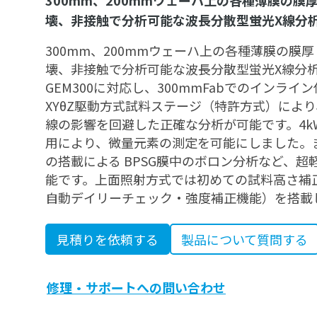
300mm、200mmウェーハ上の各種薄膜の膜
壊、非接触で分析可能な波長分散型蛍光X線分析装置
300mm、200mmウェーハ上の各種薄膜の膜
壊、非接触で分析可能な波長分散型蛍光X線分析装置
GEM300に対応し、300mmFabでのインラ
XYθZ駆動方式試料ステージ（特許方式）によ
線の影響を回避した正確な分析が可能です。4k
用により、微量元素の測定を可能にしました。
の搭載による BPSG膜中のボロン分析など、
能です。上面照射方式では初めての試料高さ補正機能や
自動デイリーチェック・強度補正機能）を搭載
見積りを依頼する
製品について質問する
修理・サポートへの問い合わせ