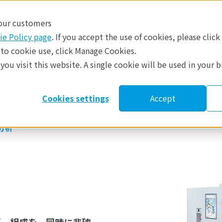
 our customers
日本
ie Policy page
. If you accept the use of cookies, please click
 to cookie use, click Manage Cookies.
ou visit this website. A single cookie will be used in your 
​
参考資料
修理・サポート
製品
Cookies settings
Accept
分析