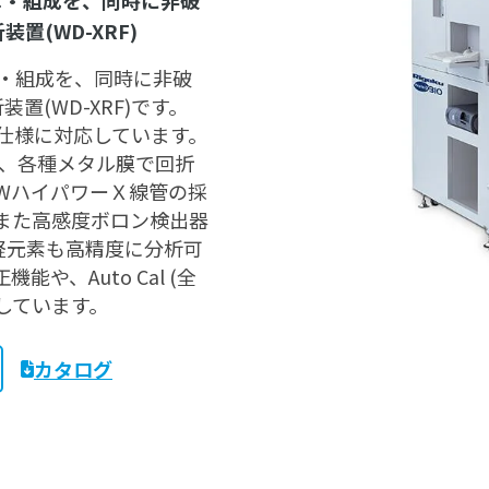
厚・組成を、同時に非破
(WD-XRF)
厚・組成を、同時に非破
(WD-XRF)です。
イン仕様に対応しています。
り、各種メタル膜で回折
WハイパワーＸ線管の採
また高感度ボロン検出器
超軽元素も高精度に分析可
、Auto Cal (全
しています。
カタログ