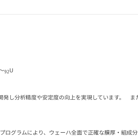
e～
U
92
開発し分析精度や安定度の向上を実現しています。 ま
向設定プログラムにより、ウェーハ全面で正確な膜厚・組