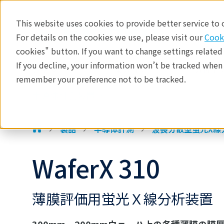
This website uses cookies to provide better service to
For details on the cookies we use, please visit our
Cook
半導体計測装置
cookies" button. If you want to change settings related
製品
If you decline, your information won’t be tracked when y
製品
産業分野​
分析手法
remember your preference not to be tracked.
アプリケーション
半導体計測装置 >
テクノロジーセンター
イベント
製品
半導体計測
波長分散型蛍光X線
WaferX 310
薄膜評価用蛍光Ｘ線分析装置