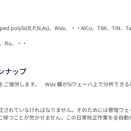
ed polySi(B,P,N,As)、Wsix、・・AlCu、TiW、Ti
r、Pt、Ru、・・
ンナップ
ご提供します。 Wsix 膜がSiウェーハ上で分析でき
正されていなければなりません。そのためには管理ウェー
に保つことが欠かせません。この日常校正作業を全自動