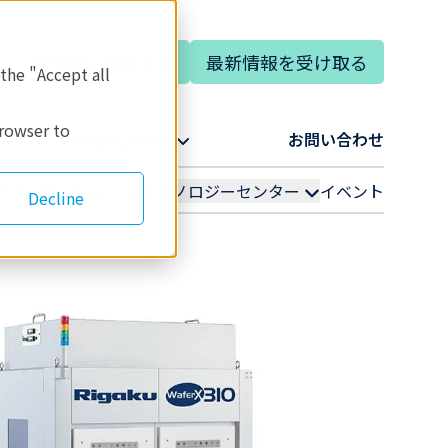
専門家に相談する
最新情報を受け取る
語
 the "Accept all
browser to
リガクについて​
お問い合わせ​
アプリケーション
テクノロジーセンター
イベント
Decline