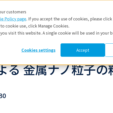
 our customers
日本
ie Policy page
. If you accept the use of cookies, please click
 to cookie use, click Manage Cookies.
ou visit this website. A single cookie will be used in your 
​
参考資料
修理・サポート
アプリケーションノート
Cookies settings
Accept
よる 金属ナノ粒子の
30