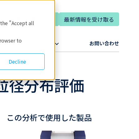
専門家に相談する
最新情報を受け取る
語
 the "Accept all
browser to
リガクについて​
お問い合わせ​
Decline
粒径分布評価
この分析で使用した製品