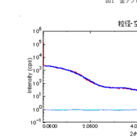
図1 金ナノ