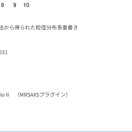
乱法から得られた粒径分布多重書き
1031
io II （MRSAXSプラグイン）