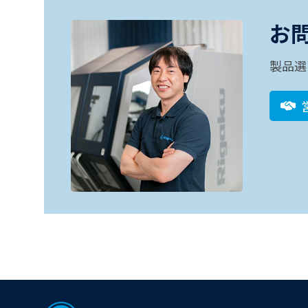
お
製品選
Footer