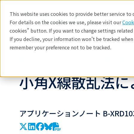
This website uses cookies to provide better service to
For details on the cookies we use, please visit our
Cook
cookies" button. If you want to change settings related
If you decline, your information won’t be tracked when y
製品
産業分野​
分析手法
remember your preference not to be tracked.
製品
X線回折・散乱
小角X線散乱
小角X線散乱法に
アプリケーションノート B-XRD10