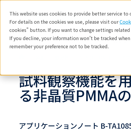
This website uses cookies to provide better service to
For details on the cookies we use, please visit our
Cook
cookies" button. If you want to change settings related
If you decline, your information won’t be tracked when y
製品
産業分野​
分析手法
remember your preference not to be tracked.
製品
熱分析
STA (TG-DSC)
アプ
試料観察機能を用い
る非晶質PMMA
アプリケーションノート B-TA108