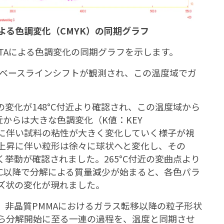
TAによる色調変化（CMYK）の同期グラフ
romTAによる色調変化の同期グラフを示します。
向へのベースラインシフトが観測され、この温度域でガ
タの変化が148°C付近より確認され、この温度域から
近からは大きな色調変化（K値：KEY
れに伴い試料の粘性が大きく変化していく様子が視
上昇に伴い粒形は徐々に球状へと変化し、その
挙動が確認されました。265°C付近の変曲点より
°C以降で分解による質量減少が始まると、各色パラ
ズ状の変化が現れました。
とで、非晶質PMMAにおけるガラス転移以降の粒子形状
ら分解開始に至る一連の過程を、温度と同期させ