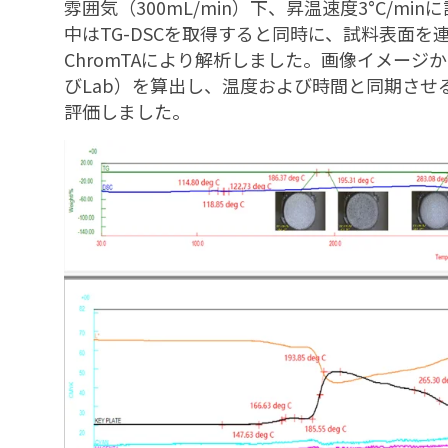
雰囲気（300mL/min）下、昇温速度3°C/m
中はTG-DSCを取得すると同時に、試料表面
ChromTAにより解析しました。画像イメージか
びLab）を算出し、温度および時間と同期さ
評価しました。