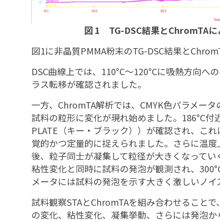
図 1 TG-DSC結果とChrom
図1に非晶質PMMA粉末のTG-DSC結果とCh
DSC曲線上では、110°C～120°Cに吸熱方
ラス転移が確認されました。
一方、ChromTA解析では、CMYK色パラメー
試料の粒形に変化が現れ始めました。186°C付
PLATE（キー・ブラック））が確認され、こ
覚的かつ定量的に捉えられました。さらに温度
後、粒子同士が凝集して粒径が大きくなっていく
粘性変化と同時に試料の発泡が観測され、300
メータには試料の発泡を示す大きく激しいノイ
試料観察STAとChromTAを組み合わせるこ
の変化、粘性変化、凝集挙動、さらには発泡か