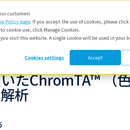
 our customers
日本
ie Policy page
. If you accept the use of cookies, please click
 to cookie use, click Manage Cookies.
ou visit this website. A single cookie will be used in your 
​
参考資料
修理・サポート
リケーションノート
Cookies settings
Accept
たChromTA™ 
の解析
5