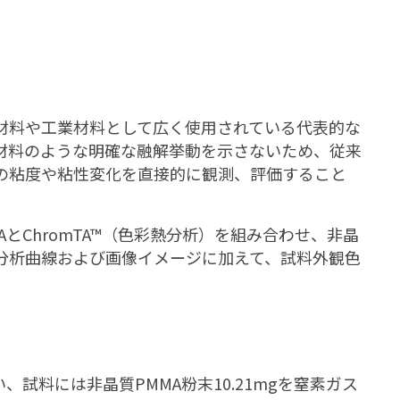
学材料や工業材料として広く使用されている代表的な
材料のような明確な融解挙動を示さないため、従来
料の粘度や粘性変化を直接的に観測、評価すること
とChromTA™（色彩熱分析）を組み合わせ、非晶
熱分析曲線および画像イメージに加えて、試料外観色
、試料には非晶質PMMA粉末10.21mgを窒素ガス