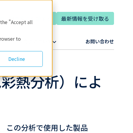
専門家に相談する
最新情報を受け取る
語
 the "Accept all
browser to
リガクについて​
お問い合わせ​
Decline
（色彩熱分析）によ
この分析で使用した製品