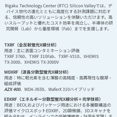
Rigaku Technology Center (RTC) Silicon Valleyでは、デ
バイス世代の進化とともに高度化する計測課題に対応す
る、信頼性の高いソリューションを体験いただけます。高
いスループットと優れたコスト効率を両立し、半導体の研
究開発（Lab）から量産環境（Fab）までを支援します。
TXRF（全反射蛍光X線分析）
用途：主に表面コンタミネーション評価
TXRF 3760、TXRF 310Fab、TXRF‑V310、XHEMIS
TX‑3000、XHEMIS TX‑3000V
WDXRF（波長分散型蛍光X線分析）
用途：特に軽元素を含む薄膜の高精度・高再現性な膜厚・
組成評価
AZX 400
、WDA‑3650、WaferX 310ハイブリッド
EDXRF（エネルギー分散型蛍光X線分析＋光学技術）
用途：BEOLおよびパッケージ用途における多層膜構造の
評価マイクロスポットEDXRF、2D顕微鏡、3Dスキャナを
組み合わせ、インラインでの非破壊検査・計測を実現しま