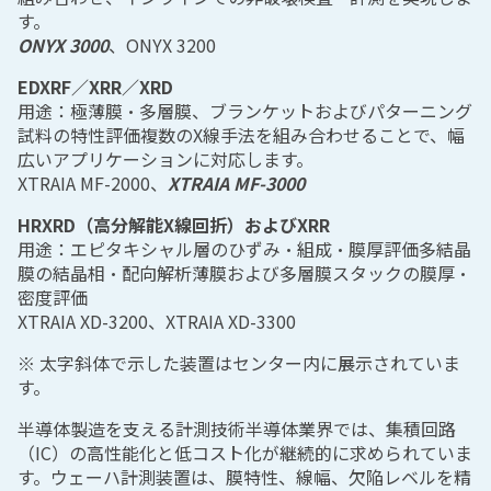
す。
ONYX 3000
、ONYX 3200
EDXRF／XRR／XRD
用途：極薄膜・多層膜、ブランケットおよびパターニング
試料の特性評価複数のX線手法を組み合わせることで、幅
広いアプリケーションに対応します。
XTRAIA MF‑2000、
XTRAIA MF‑3000
HRXRD（高分解能X線回折）およびXRR
用途：エピタキシャル層のひずみ・組成・膜厚評価多結晶
膜の結晶相・配向解析薄膜および多層膜スタックの膜厚・
密度評価
XTRAIA XD‑3200、XTRAIA XD‑3300
※ 太字斜体で示した装置はセンター内に展示されていま
す。
半導体製造を支える計測技術半導体業界では、集積回路
（IC）の高性能化と低コスト化が継続的に求められていま
す。ウェーハ計測装置は、膜特性、線幅、欠陥レベルを精