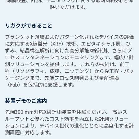
薄膜検査、計測、モニタリングに関する最新X線技術を体
験いただけます。
リガクができること
ブランケット薄膜およびパターン化されたデバイスの評価
に対応するX線蛍光（XRF）技術、エピタキシャル層、ひ
ずみ、結晶構造解析に向けた高分解能X線計測、さらにプ
ロセスコンタミネーションのモニタリングまで、幅広い計
測ソリューションを提供します。 これらの技術は、前工
程（リソグラフィ、成膜、エッチング）から後工程・パッ
ケージングまで、先端プロセス開発および量産環境
（Fab）を包括的に支援します。
装置デモのご案内
先端300 mm対応X線計測装置を体験ください。 高いス
ループットと優れたコスト効率を両立した計測ソリュー
ションにより、デバイス世代の進化とともに高度化する計
測課題に対応します。