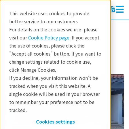
This website uses cookies to provide
better service to our customers
半導体計測装置
半導体計測装置
For details on the cookies we use, please
製品
visit our
Cookie Policy page
. If you accept
製品
半導体計測
the use of cookies, please click the
アプリケーション
Rigaku Technology Centers
"Accept all cookies" button. If you want to
change settings related to cookie use,
テクノロジーセンター
click Manage Cookies.
イベント
If you decline, your information won’t be
tracked when you visit this website. A
single cookie will be used in your browser
to remember your preference not to be
tracked.
Cookies settings