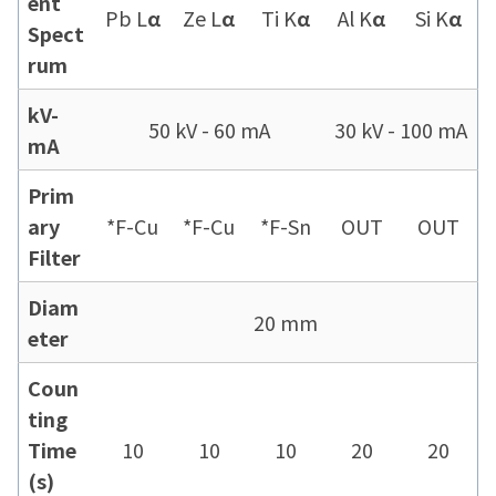
ent
Pb L
α
Ze L
α
Ti K
α
Al K
α
Si K
α
Spect
rum
kV-
50 kV - 60 mA
30 kV - 100 mA
mA
Prim
ary
*F-Cu
*F-Cu
*F-Sn
OUT
OUT
Filter
Diam
20 mm
eter
Coun
ting
Time
10
10
10
20
20
(s)