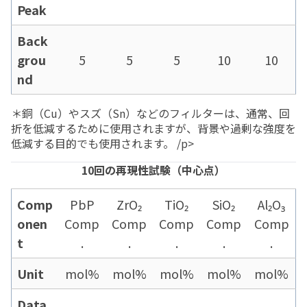
Peak
Back
grou
5
5
5
10
10
nd
＊銅（Cu）やスズ（Sn）などのフィルターは、通常、回
折を低減するために使用されますが、背景や過剰な強度を
低減する目的でも使用されます。 /p>
10回の再現性試験（中心点）
Comp
PbP
ZrO₂
TiO₂
SiO₂
Al₂O₃
onen
Comp
Comp
Comp
Comp
Comp
t
.
.
.
.
.
Unit
mol%
mol%
mol%
mol%
mol%
Data