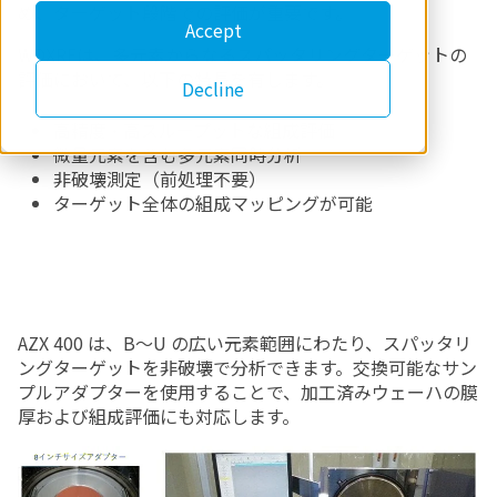
め、ターゲット段階での評価が重要です。
Accept
WDXRFは、多元素からなるスパッタリングターゲットの
評価において、以下の特長を有します。
Decline
高精度・高スループットな組成評価
微量元素を含む多元素同時分析
非破壊測定（前処理不要）
ターゲット全体の組成マッピングが可能
AZX 400 は、B～U の広い元素範囲にわたり、スパッタリ
ングターゲットを非破壊で分析できます。交換可能なサン
プルアダプターを使用することで、加工済みウェーハの膜
厚および組成評価にも対応します。