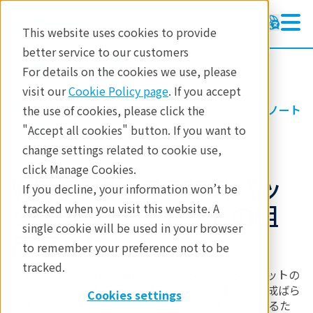
This website uses cookies to provide
better service to our customers
半導体計測装置
半導体計測装置
For details on the cookies we use, please
製品
visit our
Cookie Policy page
. If you accept
製品
半導体計測
アプリケーションノート
the use of cookies, please click the
アプリケーション
MEMS
"Accept all cookies" button. If you want to
change settings related to cookie use,
テクノロジーセンター
click Manage Cookies.
WDXRFによるPZTスパッ
イベント
If you decline, your information won’t be
タリングターゲットの組
tracked when you visit this website. A
single cookie will be used in your browser
成マッピング
to remember your preference not to be
tracked.
圧電PZT薄膜の成膜品質は、スパッタリングターゲットの
組成均一性に大きく依存します。ターゲット内の組成ばら
Cookies settings
つきは、膜組成やデバイス特性のばらつきにつながるた