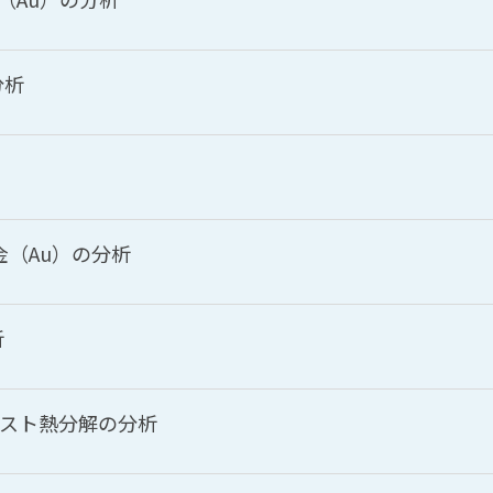
分析
中の金（Au）の分析
析
たアスベスト熱分解の分析