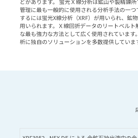
どがあります。 蛍光Ｘ線分析は鉱山や製精錬
管理に最も一般的に使用される分析手法の一つ
するには蛍光X線分析（XRF）が用いられ、鉱
用いられます。Ｘ線回折データのリートベルト
な最も強力な方法として広く使用されています
析に独自のソリューションを多数提供していま
XRF3052 - NEX DE による 金鉱石抽出液中