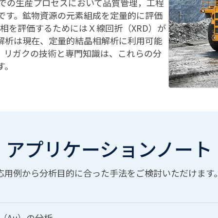
所での生産プロセスにおいて品質管理，工程
です。鉱物資源の元素組成を定量的に評価
物相を評価するためにはＸ線回折（XRD）が
解析は現在、定量的結晶相解析に利用可能
。リガクの技術と専門知識は、これらの分
す。
アプリケーションノート
応用例から分析目的に合った手法をご検討いただけます
の金（Au）の分析