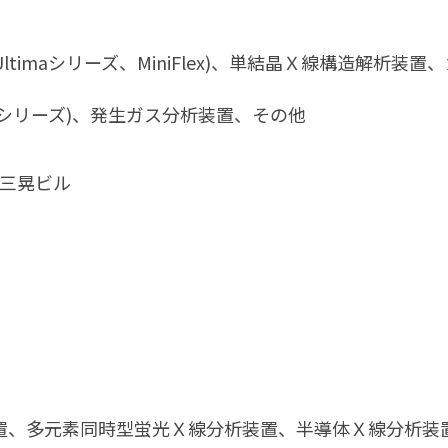
Ultimaシリーズ、MiniFlex)、単結晶Ｘ線構造解
EVOシリーズ)、発生ガス分析装置、その他
-5 三晃ビル
置、多元素同時型蛍光Ｘ線分析装置、半導体Ｘ線分析装