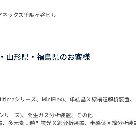
 SKアネックス千駄ヶ谷ビル
）
・山形県・福島県のお客様
Ultimaシリーズ、MiniFlex)、単結晶Ｘ線構造解
EVOシリーズ)、発生ガス分析装置、その他
置、多元素同時型蛍光Ｘ線分析装置、半導体Ｘ線分析装