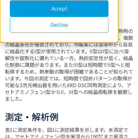
Accept
はじめに
Decline
新型コロナウイルスやインフルエンザなどによる発熱時の
解熱鎮痛剤として服用されるアセトアミノフェンは、複数
の結晶多形が報告されており、市販薬には溶液中から容易
に結晶化するI型が使用されています。II型はI型に比べ溶
解性や錠剤化に優れている一方、熱的安定性が低く、結晶
化制御に課題があります。またIII型は短時間でII型へと相
転移するため、熱挙動の取得が困難であることが知られて
います。今回の測定では、短時間で回折パターンの取得が
可能な2次元検出器を用いたXRD-DSC同時測定により、ア
セトアミノフェンI型からII、III型への結晶相転移を観察し
ました。
測定・解析例
表1に測定条件を、図1に測定結果を示します。本測定で
は、アセトアミノフェンI型を室温から190°Cまで昇温さ