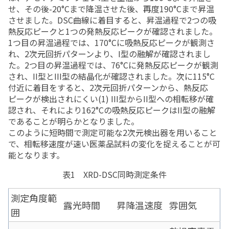
せ、その後-20°Cまで降温させた後、再度190°Cまで昇温
させました。DSC曲線に着目すると、昇温過程で2つの吸
熱反応ピークと1つの発熱反応ピークが確認されました。
1つ目の昇温過程では、170°Cに吸熱反応ピークが観測さ
れ、2次元回折パターンより、I型の融解が確認されまし
た。2つ目の昇温過程では、76°Cに発熱反応ピークが観測
され、II型とIII型の結晶化が確認されました。次に115°C
付近に着目をすると、2次元回折パターンから、熱反応
ピークが検出されにくい(1) III型からII型への相転移が確
認され、それにより162°Cの吸熱反応ピークはII型の融解
であることが明らかとなりました。
このように短時間で測定可能な2次元検出器を用いること
で、相転移速度が速い医薬品試料の変化を捉えることが可
能となります。
表1 XRD-DSC同時測定条件
測定角度範
露光時間
昇降温速度
雰囲気
囲