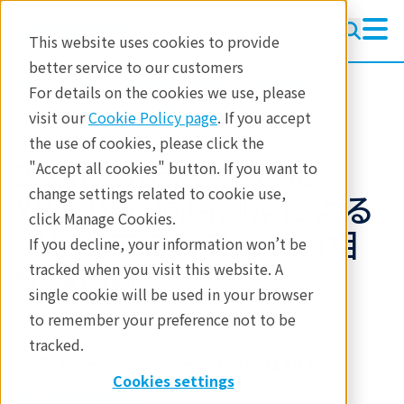
This website uses cookies to provide
better service to our customers
製品
X線回折・散乱
X線回折
For details on the cookies we use, please
アプリケーションノート
visit our
Cookie Policy page
. If you accept
the use of cookies, please click the
2次元検出器を用いた
"Accept all cookies" button. If you want to
change settings related to cookie use,
XRD-DSC 同時測定による
click Manage Cookies.
アセトアミノフェンの相
If you decline, your information won’t be
転移追跡
tracked when you visit this website. A
single cookie will be used in your browser
to remember your preference not to be
tracked.
アプリケーションノート B-XRD1153
Cookies settings