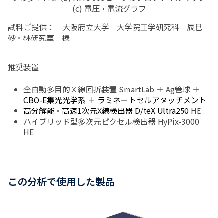
(c) 電圧・電流グラフ
試料ご提供： 大阪府立大学 大学院工学研究科 辰巳
砂・林研究室 様
推奨装置
全自動多目的Ｘ線回折装置 SmartLab ＋
Ag
管球 ＋
CBO-E
集光光学系
＋
ラミネートセルアタッチメント
高分解能・高速
1
次元
X
線検出器
D/teX Ultra250
HE
ハイブリッド型多次元ピクセル検出器 HyPix-3000
HE
この分析で使用した製品