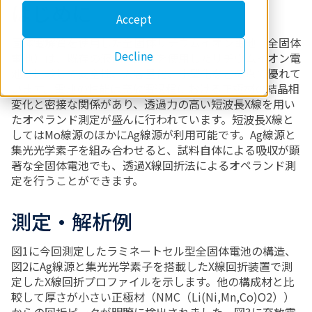
はじめに
Accept
固体電解質を使用した全固体リチウムイオン電池（全固体
Decline
電池）は、既存の液体電解質を使用したリチウムイオン電
池と比較して安全性、大容量化、小型化などの点で優れて
います。電池の性能は充放電過程における正極材の結晶相
変化と密接な関係があり、透過力の高い短波長X線を用い
たオペランド測定が盛んに行われています。短波長X線と
してはMo線源のほかにAg線源が利用可能です。Ag線源と
集光光学素子を組み合わせると、試料自体による吸収が顕
著な全固体電池でも、透過X線回折法によるオペランド測
定を行うことができます。
測定・解析例
図1に今回測定したラミネートセル型全固体電池の構造、
図2にAg線源と集光光学素子を搭載したX線回折装置で測
定したX線回折プロファイルを示します。他の構成材と比
較して厚さが小さい正極材（NMC（Li(Ni,Mn,Co)O2））