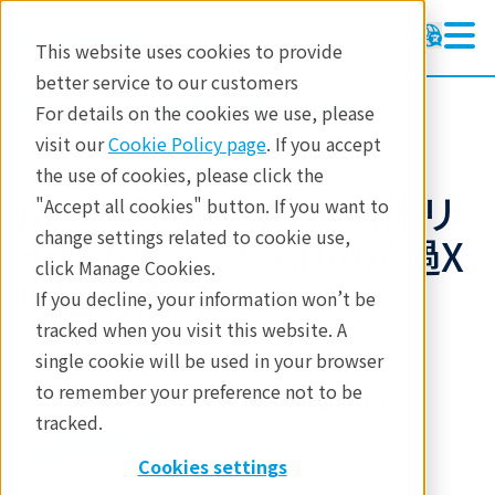
This website uses cookies to provide
better service to our customers
製品
X線回折・散乱
X線回折
For details on the cookies we use, please
アプリケーションノート
visit our
Cookie Policy page
. If you accept
the use of cookies, please click the
Ag線源を用いた 全固体リ
"Accept all cookies" button. If you want to
change settings related to cookie use,
チウムイオン電池の透過X
click Manage Cookies.
線回折測定
If you decline, your information won’t be
tracked when you visit this website. A
single cookie will be used in your browser
to remember your preference not to be
アプリケーションノート B-XRD1124
tracked.
Cookies settings