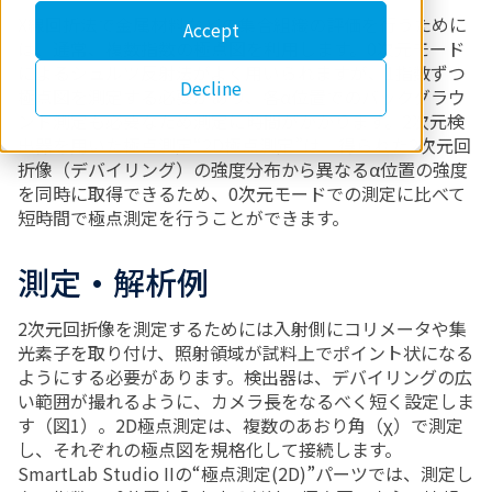
X線回折法で金属材料などの集合組織の評価を行うために
Accept
は、通常、複数指数の極点図を利用します。0次元モード
によるシュルツ反射法がよく用いられますが、1指数ずつ
Decline
極点図を測定する必要があり、各α位置でのバックグラウ
ンド測定も必要なため測定に時間がかかります。2次元検
出器を用いた極点測定“2D極点測定”は、得られた2次元回
折像（デバイリング）の強度分布から異なるα位置の強度
を同時に取得できるため、0次元モードでの測定に比べて
短時間で極点測定を行うことができます。
測定・解析例
2次元回折像を測定するためには入射側にコリメータや集
光素子を取り付け、照射領域が試料上でポイント状になる
ようにする必要があります。検出器は、デバイリングの広
い範囲が撮れるように、カメラ長をなるべく短く設定しま
す（図1）。2D極点測定は、複数のあおり角（χ）で測定
し、それぞれの極点図を規格化して接続します。
SmartLab Studio IIの“極点測定(2D)”パーツでは、測定し