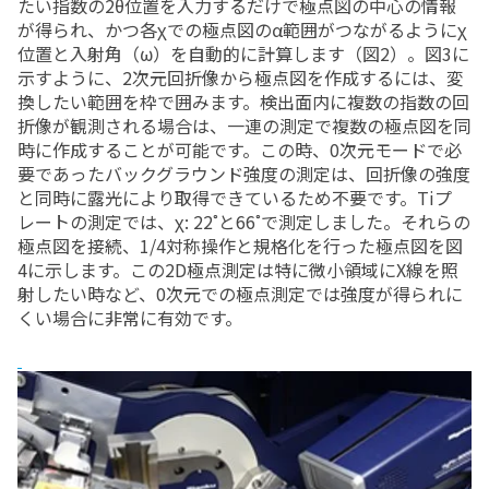
たい指数の2θ位置を入力するだけで極点図の中心の情報
が得られ、かつ各χでの極点図のα範囲がつながるようにχ
位置と入射角（ω）を自動的に計算します（図2）。図3に
示すように、2次元回折像から極点図を作成するには、変
換したい範囲を枠で囲みます。検出面内に複数の指数の回
折像が観測される場合は、一連の測定で複数の極点図を同
時に作成することが可能です。この時、0次元モードで必
要であったバックグラウンド強度の測定は、回折像の強度
と同時に露光により取得できているため不要です。Tiプ
レートの測定では、χ: 22˚と66˚で測定しました。それらの
極点図を接続、1/4対称操作と規格化を行った極点図を図
4に示します。この2D極点測定は特に微小領域にX線を照
射したい時など、0次元での極点測定では強度が得られに
くい場合に非常に有効です。