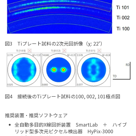
図3 Tiプレート試料の2次元回折像（χ: 22˚）
図4 接続後のTiプレート試料の100, 002, 101極点図
推奨装置・推奨ソフトウェア
全自動多目的X線回折装置 SmartLab ＋ ハイブ
リッド型多次元ピクセル検出器 HyPix-3000