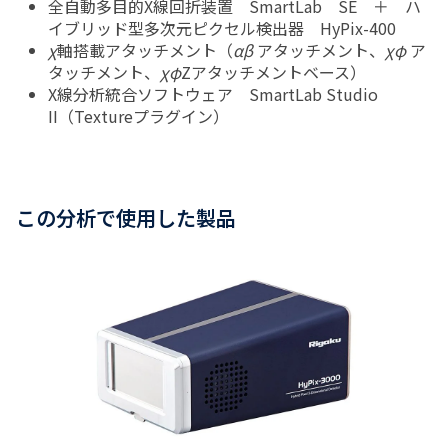
全自動多目的X線回折装置 SmartLab SE ＋ ハ
イブリッド型多次元ピクセル検出器 HyPix-400
χ
軸搭載アタッチメント（
αβ
アタッチメント、
χφ
ア
タッチメント、
χφ
Zアタッチメントベース）
X線分析統合ソフトウェア SmartLab Studio
II（Textureプラグイン）
この分析で使用した製品