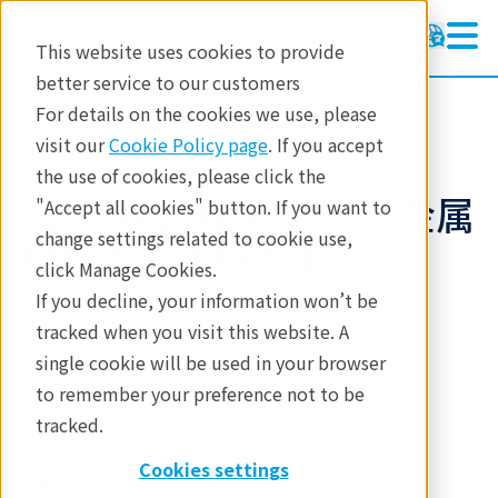
This website uses cookies to provide
better service to our customers
製品
X線回折・散乱
X線回折
For details on the cookies we use, please
アプリケーションノート
visit our
Cookie Policy page
. If you accept
the use of cookies, please click the
2次元検出器を用いた 金属
"Accept all cookies" button. If you want to
change settings related to cookie use,
材料の高速極点測定
click Manage Cookies.
If you decline, your information won’t be
tracked when you visit this website. A
アプリケーションノート B-XRD1118
single cookie will be used in your browser
to remember your preference not to be
tracked.
はじめに
Cookies settings