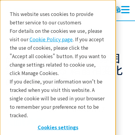
This website uses cookies to provide
better service to our customers
製品
X線回折・散乱
X線回折
For details on the cookies we use, please
アプリケーションノート
visit our
Cookie Policy page
. If you accept
the use of cookies, please click the
高温昇温・特殊ガス雰囲
"Accept all cookies" button. If you want to
change settings related to cookie use,
気下における 結晶相変化
click Manage Cookies.
のその場観察
If you decline, your information won’t be
tracked when you visit this website. A
single cookie will be used in your browser
to remember your preference not to be
アプリケーションノート B-XRD1117
tracked.
Cookies settings