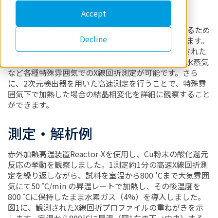
はじめに
Accept
新規材料開発では、目的とする物性を持つ材料を得るため
Decline
に、様々な温度・雰囲気下で評価を行う必要があります。
赤外加熱高温装置Reactor-Xは、ヒーター部と分離された
耐腐食性の試料室を持つため、水素、アンモニア、水蒸気
など各種特殊雰囲気でのX線回折測定が可能です。さら
に、2次元検出器を用いた高速測定を行うことで、特殊雰
囲気下で加熱した場合の結晶相変化を詳細に観察すること
ができます。
測定・解析例
赤外加熱高温装置Reactor-Xを使用し、Cu粉末の酸化還元
反応の挙動を観察しました。1測定約1分の高速X線回折測
定を繰り返しながら、試料を室温から800 ˚Cまで大気雰囲
気にて50 ˚C/min の昇温レートで加熱し、その後温度を
800 ˚Cに保持したまま水素ガス（4%）を導入しました。
図1に、観測されたX線回折プロファイルの重ねがきを示