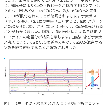
します。室温から800℃に昇温（図1左の下→中央）する
と、熱膨張によりCuの回折ピークが低角度側にシフトし
たのち、回折パターンがCu2Oへ、次いでCuOへと変化
し、Cuが酸化されたことが確認されました。水素ガス
（4%）を導入（図1左の中央→上）すると、回折パターン
がCuOからCu2O、さらにCuへと変化し、Cuが還元された
ことがわかりました。図2に、Rietveld法による各測定プ
ロファイルの定量分析結果を示します。加熱および水素ガ
ス導入により、CuとCuOの質量分率が、Cu2Oが混在する
状態を経て逆転することが確認されました。
図1 （左）昇温・水素ガス流入によるX線回折プロファ