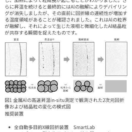
し、加熱によって粒成長が起こることがわかりました。さ
らに昇温を続けると最終的にはAlの融解によりデバイリン
グが消失しましたが、その直前に回折線の連続性が増加す
る温度領域があることが確認されました。これはAlの粒界
が融解し、それによって生じた液相と微細化したAl結晶粒
が共存する瞬間を捉えたものです。
図1 金属Alの高速昇温in-situ測定で観測された2次元回折
像および結晶粒の変化の模式図
推奨装置
全自動多目的X線回折装置 SmartLab