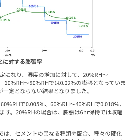
変化に対する膨張率
一定になり、湿度の増加に対して、20%RH～
19%、60%RH～80%RHでは0.02%の膨張となっていま
張が一定とならない結果となりました。
RHで0.005%、60%RH～40%RHで0.018%、
ています。20%RHの場合は、膨張は6hr保持では収縮
ムでは、セメントの異なる種類や配合、種々の硬化