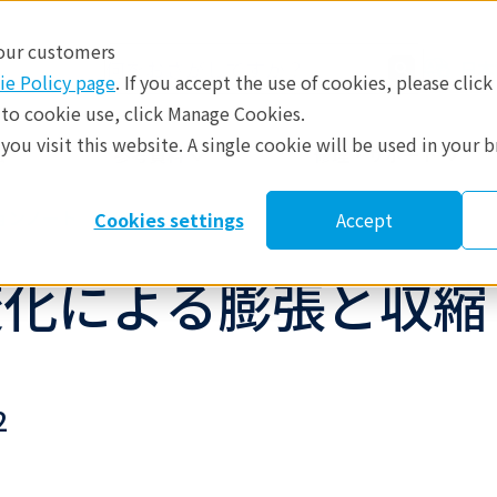
 our customers
日本
ie Policy page
. If you accept the use of cookies, please click
 to cookie use, click Manage Cookies.
ou visit this website. A single cookie will be used in your 
​
参考資料
修理・サポート
ョンノート
Cookies settings
Accept
変化による膨張と収縮
2