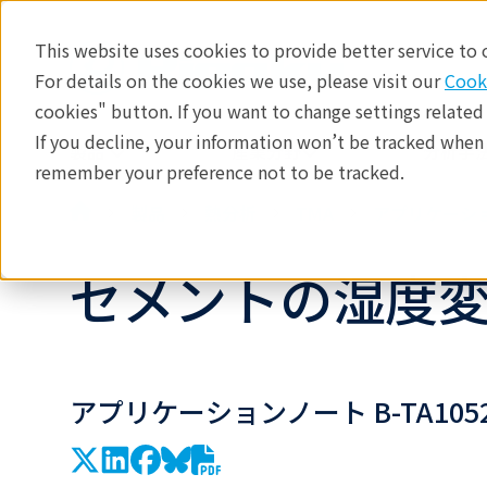
This website uses cookies to provide better service to
For details on the cookies we use, please visit our
Cook
cookies" button. If you want to change settings related
If you decline, your information won’t be tracked when y
製品
産業分野​
分析手法
remember your preference not to be tracked.
製品
熱分析
TMA
アプリケーシ
セメントの湿度
アプリケーションノート B-TA105