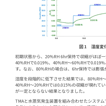
図 1 湿度
初期状態から、20%RH 6hr保持で収縮がほぼ
40%RHで0.019%、40%RH～60%RHで0.0
す。なお、80%RHの場合は、6hr保持では膨
湿度を段階的に低下させた結果では、80%RH～60%
40%RH～20%RHでは0.015%の収縮が現れ
が一定とならない結果となりました。
TMAと水蒸気発生装置を組み合わせたシステ