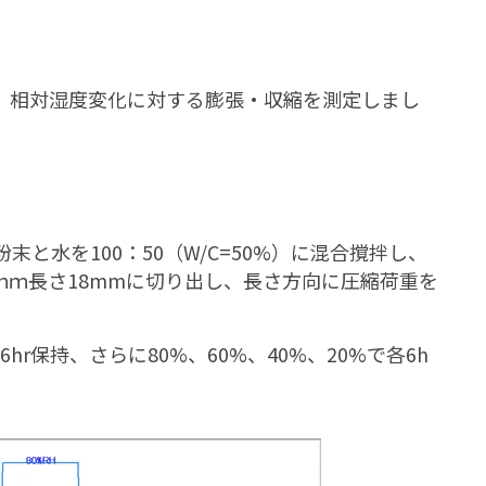
、相対湿度変化に対する膨張・収縮を測定しまし
と水を100：50（W/C=50%）に混合撹拌し、
6ｍｍ長さ18mmに切り出し、長さ方向に圧縮荷重を
6hr保持、さらに80%、60%、40%、20%で各6h