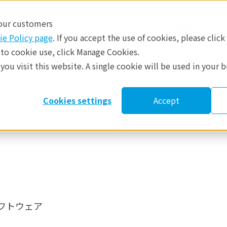
 our customers
日本
ie Policy page
. If you accept the use of cookies, please click
 to cookie use, click Manage Cookies.
ou visit this website. A single cookie will be used in your 
​
参考資料
修理・サポート
Cookies settings
Accept
フトウェア