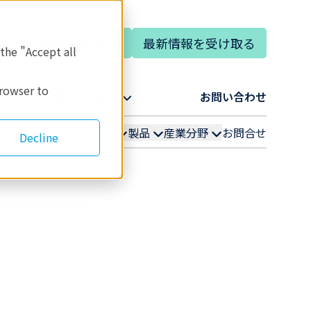
専門家に相談する
最新情報を受け取る
語
 the "Accept all
browser to
リガクについて​
お問い合わせ​
ラーニング
製品
産業分野
お問合せ
Decline