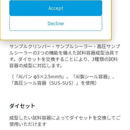
Accept
Decline
サンプルクリンパー・サンプルシーラー・高圧サンプ
ルシーラーの
3
つの機能を備えた試料容器成型治具で
す。ダイセットを交換することにより、
3
種類の試料
容器の成型に対応します。
（「
Al
パン φ
5
×
2.5mmh
」、「
Al
製シール容器」、
「高圧シール容器（
SUS-SUS
）」を使用）
ダイセット
成型したい試料容器によってダイセットを交換してご
使用いただけます