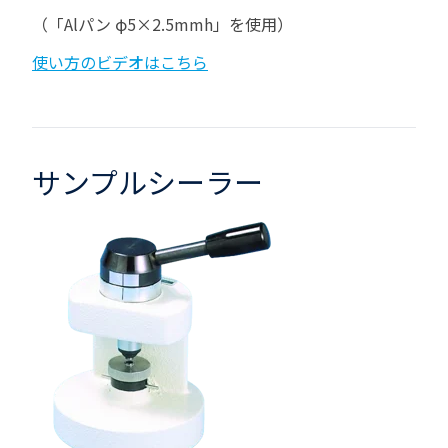
（「
Al
パン φ
5
×
2.5mmh
」を使用）
使い方のビデオはこちら
サンプルシーラー