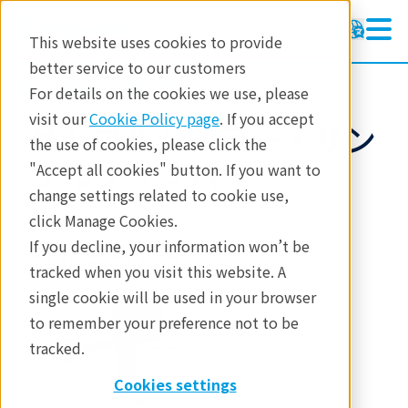
This website uses cookies to provide
better service to our customers
製品
熱分析
アクセサリー
For details on the cookies we use, please
visit our
Cookie Policy page
. If you accept
サンプルシーラー・サン
the use of cookies, please click the
プルクリンパー
"Accept all cookies" button. If you want to
change settings related to cookie use,
click Manage Cookies.
If you decline, your information won’t be
マルチプレス
tracked when you visit this website. A
single cookie will be used in your browser
to remember your preference not to be
tracked.
Cookies settings