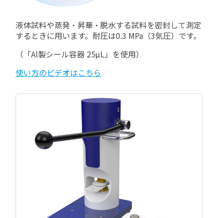
液体試料や蒸発・昇華・脱水する試料を密封して測定
するときに用います。耐圧は
0.3 MPa
（
3
気圧）です。
（「
Al
製シール容器
25
μL」を使用）
使い方のビデオはこちら