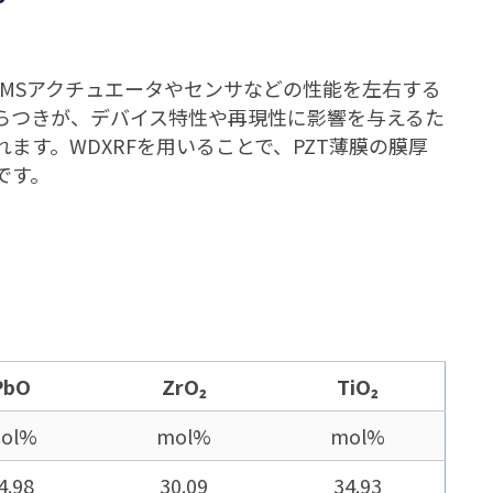
EMSアクチュエータやセンサなどの性能を左右する
らつきが、デバイス特性や再現性に影響を与えるた
ます。WDXRFを用いることで、PZT薄膜の膜厚
です。
PbO
ZrO₂
TiO₂
ol%
mol%
mol%
4.98
30.09
34.93