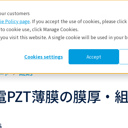
 our customers
日本
ie Policy page
. If you accept the use of cookies, please click
 to cookie use, click Manage Cookies.
ou visit this website. A single cookie will be used in your 
​
参考資料
修理・サポート
製品
Cookies settings
Accept
ート
MEMS
電PZT薄膜の膜厚・
6