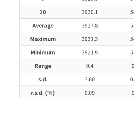
10
3930.1
5
Average
3927.8
5
Maximum
3931.3
5
Minimum
3921.9
5
Range
9.4
s.d.
3.60
0
r.s.d. (%)
0.09