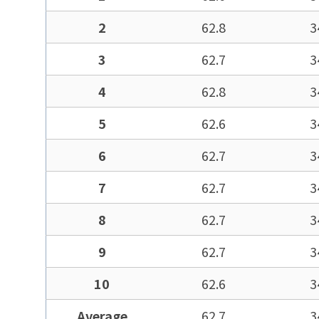
2
62.8
3
3
62.7
3
4
62.8
3
5
62.6
3
6
62.7
3
7
62.7
3
8
62.7
3
9
62.7
3
10
62.6
3
Average
62.7
3