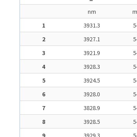
nm
m
1
3931.3
5
2
3927.1
5
3
3921.9
5
4
3928.3
5
5
3924.5
5
6
3928.0
5
7
3828.9
5
8
3928.5
5
9
3929.3
5