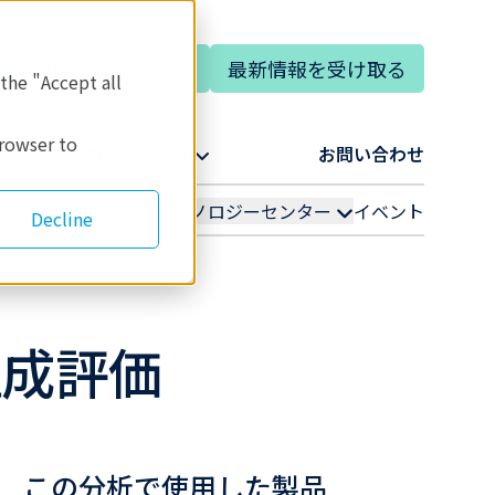
専門家に相談する
最新情報を受け取る
語
 the "Accept all
browser to
リガクについて​
お問い合わせ​
アプリケーション
テクノロジーセンター
イベント
Decline
組成評価
この分析で使用した製品