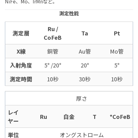
NiFe、Mo、IrMnなど。
測定性能
Ru /
測定層
Ta
Pt
CoFeB
X線
銅管
Au管
Mo管
入射角度
5° /20°
20°
5°
測定時間
10秒
30秒
10秒
厚さ
レイ
Ru
白金
T
*CoFeB
ヤー
単位
オングストローム