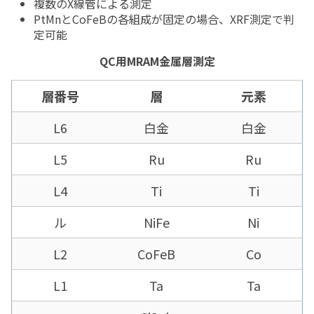
複数のX線管による測定
PtMnとCoFeBの各組成が固定の場合、XRF測定で判
定可能
QC用MRAM金属層測定
層番号
層
元素
L6
白金
白金
L5
Ru
Ru
L4
Ti
Ti
ル
NiFe
Ni
L2
CoFeB
Co
L1
Ta
Ta