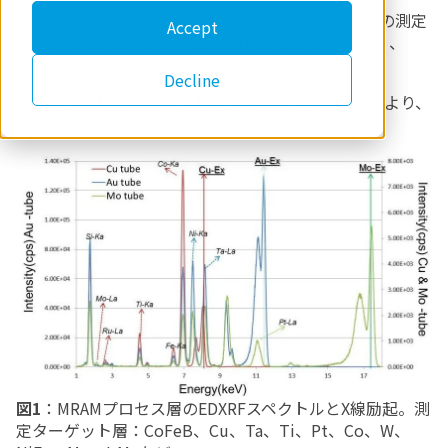
XTRAIA MF-3000のEDXRFは、MgO層を除く金属層の測定
Accept
に対応している。測定時間はWDXRFと比較して短く、
ウェーハマッピング用途に適している。
Decline
また、小径ビームスポットと小さいエッジの除外により、
成膜プロセス制御への適用に有効である。
図1
：MRAMプロセス層のEDXRFスペクトルとX線励起。測
定ターゲット層：CoFeB、Cu、Ta、Ti、Pt、Co、W、