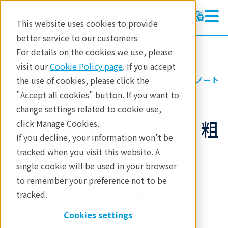
This website uses cookies to provide
better service to our customers
半導体計測装置
半導体計測装置
For details on the cookies we use, please
製品
visit our
Cookie Policy page
. If you accept
製品
半導体計測
アプリケーションノート
the use of cookies, please click the
アプリケーション
Memory
"Accept all cookies" button. If you want to
change settings related to cookie use,
テクノロジーセンター
MRAM層の膜厚、密度、粗
click Manage Cookies.
イベント
If you decline, your information won’t be
さの測定
tracked when you visit this website. A
single cookie will be used in your browser
to remember your preference not to be
tracked.
アプリケーションノート RSMD008
Cookies settings