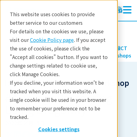
This website uses cookies to provide
better service to our customers
マイクロCT
マイクロCT
For details on the cookies we use, please
ラーニング
visit our
Cookie Policy page
. If you accept
製品
イメージングと非破壊検査
X線CT
the use of cookies, please click the
製品
ラーニング
X-ray CT Webinars and Workshops
"Accept all cookies" button. If you want to
change settings related to cookie use,
分析
click Manage Cookies.
産業分野
Image Processing Virtual Workshop
If you decline, your information won’t be
tracked when you visit this website. A
お問合せ
#4. Image Processing
single cookie will be used in your browser
Using Dragonfly
to remember your preference not to be
tracked.
2022年06月15日
Cookies settings