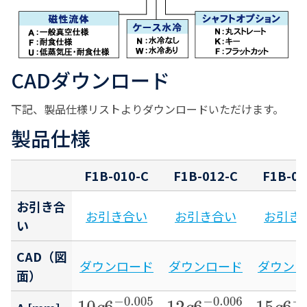
CADダウンロード
下記、製品仕様リストよりダウンロードいただけます。
製品仕様
F1B-010-C
F1B-012-C
F1B-01
お引き合
お引き合い
お引き合い
お引き
い
CAD（図
ダウンロード
ダウンロード
ダウンロ
面）
10
g
6
−
0.014
−
0.005
12
g
6
−
0.017
−
0.006
15
g
6
−
0