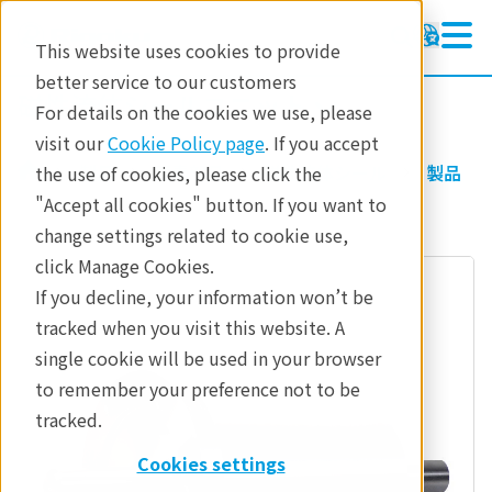
This website uses cookies to provide
better service to our customers
磁性流体シールユニット
磁性流体シールユニット
For details on the cookies we use, please
製品情報
visit our
Cookie Policy page
. If you accept
製品
要素部品
磁性流体シール
製品
the use of cookies, please click the
テクノロジー
"Accept all cookies" button. If you want to
change settings related to cookie use,
アプリケーション
click Manage Cookies.
お問合せ
If you decline, your information won’t be
tracked when you visit this website. A
single cookie will be used in your browser
to remember your preference not to be
tracked.
Cookies settings