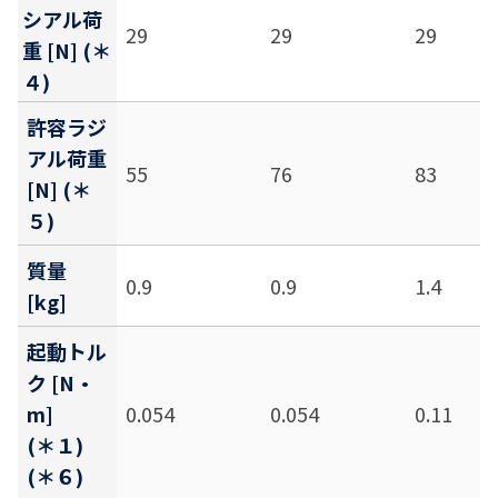
シアル荷
29
29
29
重 [N] (＊
４)
許容ラジ
アル荷重
55
76
83
[N] (＊
５)
質量
0.9
0.9
1.4
[kg]
起動トル
ク [N・
m]
0.054
0.054
0.11
(＊１)
(＊６)