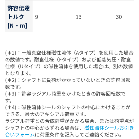
許容伝達
トルク
9
13
30
[N・m]
(＊1)：一般真空仕様磁性流体（Aタイプ）を使用した場合
の数値です。耐食仕様（Fタイプ）および低蒸気圧・耐食
仕様（Uタイプ）の磁性流体を使用した場合は、別の数値
となります。
(＊2)：シャフトに負荷がかかっていないときの許容回転
数です。
(＊3)：許容ラジアル荷重をかけたときの許容回転数で
す。
(＊4)：磁性流体シールのシャフトの中心にかけることが
できる、最大のアキシアル荷重です。
ラジアル荷重との合成荷重がかかる場合、または荷重点が
シャフトの中心からずれる場合は、
磁性流体シールお引き
合いフォーム
に荷重条件を記入してご連絡ください。