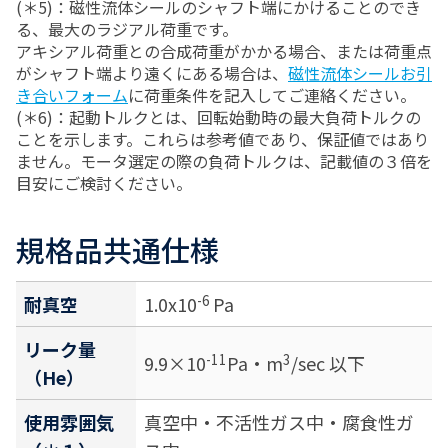
(＊5)：磁性流体シールのシャフト端にかけることのでき
る、最大のラジアル荷重です。
アキシアル荷重との合成荷重がかかる場合、または荷重点
がシャフト端より遠くにある場合は、
磁性流体シールお引
き合いフォーム
に荷重条件を記入してご連絡ください。
(＊6)：起動トルクとは、回転始動時の最大負荷トルクの
ことを示します。これらは参考値であり、保証値ではあり
ません。モータ選定の際の負荷トルクは、記載値の３倍を
目安にご検討ください。
規格品共通仕様
-6
耐真空
1.0x10
Pa
リーク量
-11
3
9.9×10
Pa・m
/sec 以下
（He）
使用雰囲気
真空中・不活性ガス中・腐食性ガ