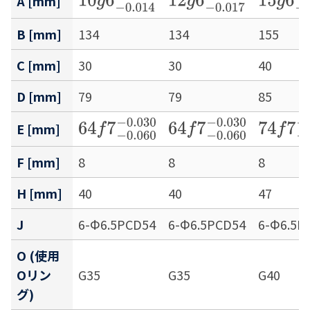
A [mm]
B [mm]
134
134
155
C [mm]
30
30
40
D [mm]
79
79
85
64
f
7
−
0.060
−
0.030
64
f
7
−
0.060
−
0.030
74
f
7
−
0
E [mm]
F [mm]
8
8
8
H [mm]
40
40
47
J
6-Φ6.5PCD54
6-Φ6.5PCD54
6-Φ6.5P
O (使用
Oリン
G35
G35
G40
グ)