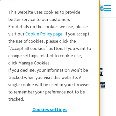
This website uses cookies to provide
better service to our customers
磁性流体シールユニット
磁性流体シールユニット
For details on the cookies we use, please
製品情報
visit our
Cookie Policy page
. If you accept
製品
要素部品
磁性流体シール
the use of cookies, please click the
テクノロジー
アプリケーション
"Accept all cookies" button. If you want to
change settings related to cookie use,
アプリケーション
click Manage Cookies.
お問合せ
エピタキシャル成長装置
If you decline, your information won’t be
tracked when you visit this website. A
高速回転が必要なMOCVD装置
single cookie will be used in your browser
に最適
to remember your preference not to be
tracked.
Cookies settings