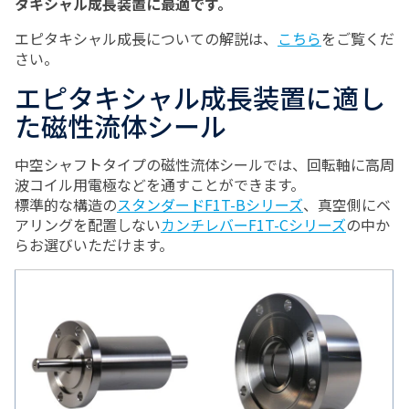
タキシャル成長装置に最適です。
エピタキシャル成長についての解説は、
こちら
をご覧くだ
さい。
エピタキシャル成長装置に適し
た磁性流体シール
中空シャフトタイプの磁性流体シールでは、回転軸に高周
波コイル用電極などを通すことができます。
標準的な構造の
スタンダードF1T-Bシリーズ
、真空側にベ
アリングを配置しない
カンチレバーF1T-Cシリーズ
の中か
らお選びいただけます。