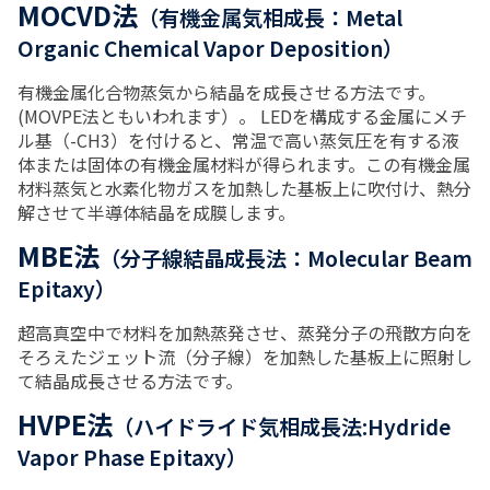
MOCVD法
（有機金属気相成長：Metal
Organic Chemical Vapor Deposition）
有機金属化合物蒸気から結晶を成長させる方法です。
(MOVPE法ともいわれます）。 LEDを構成する金属にメチ
ル基（-CH3）を付けると、常温で高い蒸気圧を有する液
体または固体の有機金属材料が得られます。この有機金属
材料蒸気と水素化物ガスを加熱した基板上に吹付け、熱分
解させて半導体結晶を成膜します。
MBE法
（分子線結晶成長法：Molecular Beam
Epitaxy）
超高真空中で材料を加熱蒸発させ、蒸発分子の飛散方向を
そろえたジェット流（分子線）を加熱した基板上に照射し
て結晶成長させる方法です。
HVPE法
（ハイドライド気相成長法:Hydride
Vapor Phase Epitaxy）