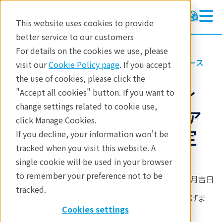
This website uses cookies to provide
better service to our customers
For details on the cookies we use, please
リガクについて
お知らせ・プレスリリース
visit our
Cookie Policy page
. If you accept
the use of cookies, please click the
【お知らせ】薄膜デバイ
"Accept all cookies" button. If you want to
change settings related to cookie use,
ス事業部取り扱い製品 ア
click Manage Cookies.
フターサポート料金改定​
If you decline, your information won’t be
tracked when you visit this website. A
のお知らせ
single cookie will be used in your browser
to remember your preference not to be
2025年10月吉日
tracked.
平素より格別のお引き立てを賜り、厚くお礼申し上げま
す。
Cookies settings