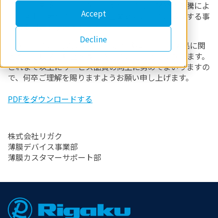
さて、ご高承のことと存じますが、昨今の諸物価高騰によ
Accept
りコスト上昇がさけられず、企業努力だけでは吸収する事
が大変困難な状況となっております。​
Decline
つきましては、2026年4月1日より薄膜デバイス製品に関
するサービスの料金を改定させていただきたく存じます。
これまで以上にサービス品質の向上に努めてまいりますの
で、何卒ご理解を賜りますようお願い申し上げます。​
PDFをダウンロードする
株式会社リガク
薄膜デバイス事業部
薄膜カスタマーサポート部
Footer