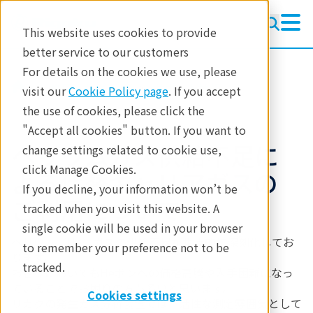
This website uses cookies to provide
better service to our customers
For details on the cookies we use, please
修理・サポート
サポート情報
visit our
Cookie Policy page
. If you accept
the use of cookies, please click the
"Accept all cookies" button. If you want to
ヘリウムガス供給不足に
change settings related to cookie use,
click Manage Cookies.
よる代替キャリアガスの
If you decline, your information won’t be
ご利用について
tracked when you visit this website. A
single cookie will be used in your browser
ヘリウム（He）ガスの供給不足が世界的に深刻化してお
to remember your preference not to be
ります。
tracked.
お客様においてもHeボンベの価格高騰や入手困難になっ
ていることでお困りの方も多いと思います。
Cookies settings
リガクの発生ガス分析装置では不活性な測定雰囲気として