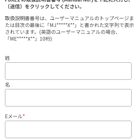
ストールマニュアルをいいます。お客様には、印刷
〔送信〕をクリックしてください。
物、電子文書又はリガクホームページに掲載の何れ
かの方法により提供されます。
取扱説明書番号は、ユーザーマニュアルのトップページま
たは目次の最後に「MJ*****X**」と書かれた文字列で表示
(3)
本プログラム：
本ソフトウェアがインストール
されています。(英語のユーザーマニュアルの場合、
されたコンピューターで本ソフトウェアを使用でき
「ME*****X**」10桁)
るようにするためのライセンスキープログラムをい
います。お客様には、
USB
ドングルにより提供され
姓
ます。
(4)
リカバリープログラム：
(本ソフトウェアがコン
ピューターにインストールされて提供される場合の
名
み
)
リガクから購入したコンピューターを出荷時の
状態に戻すためのプログラムをいいます。お客様に
は、
CD(
又は
DVD)
にて提供されます。
１．使用権の許諾
Eメール
*
1)リガクは、本契約に基づき、お客様に対して、本リ
ガクソフト製品をその用途・用法に従って使用するた