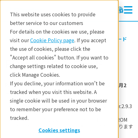
This website uses cookies to provide
better service to our customers
For details on the cookies we use, please
修理・サポート
ソフトウェアダウンロード
visit our
Cookie Policy page
. If you accept
the use of cookies, please click the
"Accept all cookies" button. If you want to
PDXL2 ダウンロード
change settings related to cookie use,
click Manage Cookies.
If you decline, your information won’t be
PDXL2 Ver.2.9.3 をリリースしました。（2018年10月2
日）
tracked when you visit this website. A
single cookie will be used in your browser
Ver.2.0 ～ 2.8.x のいずれかをお持ちの方は、Ver.2.9.3
to remember your preference not to be
へ無償でアップデートできます。
tracked.
Ver.1.x から Ver.2.9.3へのアップデート、DVD-ROM
でのアップデートをご希望の場合は、有料となります
Cookies settings
ので
お問い合わせ
ください。