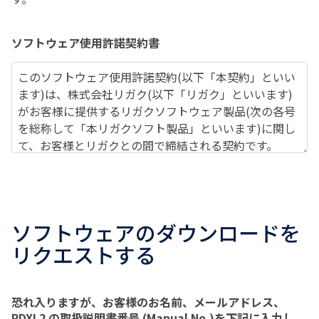
ソフトウェア使用許諾契約書
このソフトウェア使用許諾契約
(
以下「本契約」といい
ます
)
は、株式会社リガク
(
以下「リガク」といいます
)
がお客様に提供するリガクソフトウェア製品
(
次の各号
を総称して「本リガクソフト製品」といいます
)
に関し
て、お客様とリガクとの間で締結される契約です。
(1)
本ソフトウェア：
取扱説明書に記載されている
ソフトウェアをいいます。お客様には、
CD(
又は
DVD)(
本ソフトウェアの種類により枚数は異なりま
す
)
により、又は、お客様がリガクから購入したコ
ソフトウェアのダウンロードを
ンピューターにインストールされた状態で提供され
リクエストする
ます。なお、アップデート版及びアップグレード版
もこれに含まれます。
恐れ入りますが、お客様のお名前、メールアドレス、
(2)
本文書：
本ソフトウェアの取扱説明書及びイン
PDXL2 の取扱説明書番号 (Manual No.)を下記に入力し、