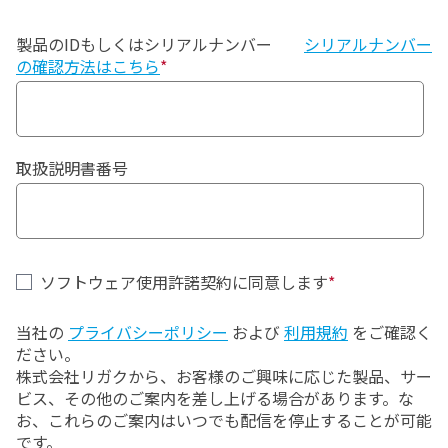
めの非独占的使用権を許諾します。
製品のIDもしくはシリアルナンバー
2)本ソフトウェアのアップデート版又はアップグレー
シリアルナンバー
の確認方法はこちら
*
ド版に追加使用許諾条項が添付されている場合、お客
様が追加使用許諾条項に同意することにより、リガク
は、お客様に対して、当該アップデート版又はアップ
グレード版をその用途・用法に従って使用するための
非独占的使用権を許諾します。なお、本契約と追加使
取扱説明書番号
用許諾条項に異なる定めがある場合、追加使用許諾条
項の定めが優先適用されるものとします。
２．コピーの制限
ソフトウェア使用許諾契約に同意します
*
お客様は、本リガクソフト製品のうち、本ソフトウェ
アを除き、本文書、本プログラム及びリカバリープログ
当社の
プライバシーポリシー
および
利用規約
をご確認く
ラムをコピーしてはなりません。
ださい。
株式会社リガクから、お客様のご興味に応じた製品、サー
３．変更・解析等の制限
ビス、その他のご案内を差し上げる場合があります。な
お、これらのご案内はいつでも配信を停止することが可能
お客様は、本リガクソフト製品を変更又は加工
(
翻訳及
です。
び翻案を含みます
)
してはならず、本ソフトウェア、本