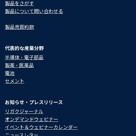
製品をさがす
1)本ソフトウェアは、次のセキュリティソフトには対
製品について問い合わせる​
応していますが、それ以外には対応していません。
製品売買約款
(1)トレンドマイクロ社製「ウイルスバスター コーポ
レートエディション
ver.10.6
」以上
(2)マカフィー社製「インターネット セキュリティ
代表的な産業分野
ver.12.8
」以上
半導体・電子部品
製薬・医薬品
(3)シマンテック社製「ノートン インターネット セ
電池
キュリティ
ver.22.8
」以上
セメント
2)上記以外のセキュリティソフト
(
以下「非対応ソフ
ト」といいます
)
がインストールされたコンピュー
ターで本ソフトウェアを使用した場合、例えば次のよ
お知らせ・プレスリリース
うな事故が起きる可能性がありますので、非対応ソフ
リガクジャーナル
トがインストールされたコンピューターでは本ソフト
オンデマンドウェビナー
ウェアを使用しないでください。これに反してご使用
イベント＆ウェビナーカレンダー
になった場合、リガクは、一切責任を負わないものと
ニュースレター