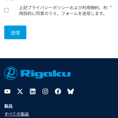
プログラム及びリカバリープログラムをリバースエンジ
上記プライバシーポリシーおよび利用規約、利
*
ニアリング、逆コンパイル及び逆アセンブルしてはな
用目的に同意のうえ、フォームを送信します。
りません。これらの１にでも違反したことが判明した
場合、リガクは、次の各号を選択することができます。
(1)本リガクソフト製品の保証及びサポートサービス
(
第
12
条に定義
)
の終了、及び
/
又は、
(2)本契約の解除
Footer
４．譲渡・再使用許諾等の制限
お客様は、リガクの事前の書面による承諾なく、本リ
ガクソフト製品の使用権を第三者に譲渡、貸与又は再
使用許諾してはなりません。なお、当該承諾をする場
YouTube
Twitter
LinkedIn
Instagram
Facebook
Bluesky
合であっても、リガクと当該第三者との間で特段の合意
が整わない限り、リガクは、当該第三者に対してサ
ポートサービスは行わないことになります。
製品
すべての製品
５．
セキュリティソフトに関する注意・免責事項