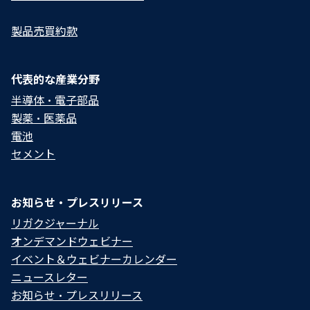
応していますが、それ以外には対応していません。
製品売買約款
(1)トレンドマイクロ社製「ウイルスバスター コーポ
レートエディション
ver.10.6
」以上
(2)マカフィー社製「インターネット セキュリティ
代表的な産業分野
ver.12.8
」以上
半導体・電子部品
製薬・医薬品
(3)シマンテック社製「ノートン インターネット セ
電池
キュリティ
ver.22.8
」以上
セメント
2)上記以外のセキュリティソフト
(
以下「非対応ソフ
ト」といいます
)
がインストールされたコンピュー
ターで本ソフトウェアを使用した場合、例えば次のよ
お知らせ・プレスリリース
うな事故が起きる可能性がありますので、非対応ソフ
リガクジャーナル
トがインストールされたコンピューターでは本ソフト
オンデマンドウェビナー
ウェアを使用しないでください。これに反してご使用
イベント＆ウェビナーカレンダー
になった場合、リガクは、一切責任を負わないものと
ニュースレター
します。
お知らせ・プレスリリース