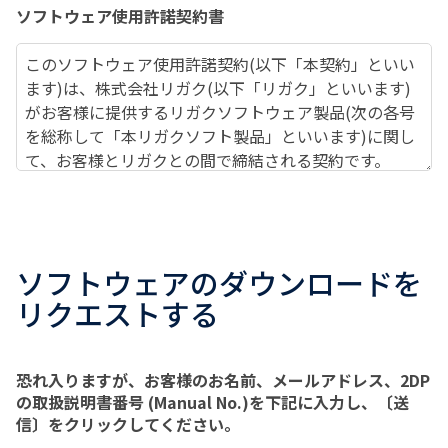
ソフトウェア使用許諾契約書
このソフトウェア使用許諾契約
(
以下「本契約」といい
ます
)
は、株式会社リガク
(
以下「リガク」といいます
)
がお客様に提供するリガクソフトウェア製品
(
次の各号
を総称して「本リガクソフト製品」といいます
)
に関し
て、お客様とリガクとの間で締結される契約です。
(1)
本ソフトウェア：
取扱説明書に記載されている
ソフトウェアをいいます。お客様には、
CD(
又は
DVD)(
本ソフトウェアの種類により枚数は異なりま
す
)
により、又は、お客様がリガクから購入したコ
ソフトウェアのダウンロードを
ンピューターにインストールされた状態で提供され
リクエストする
ます。なお、アップデート版及びアップグレード版
もこれに含まれます。
恐れ入りますが、お客様のお名前、メールアドレス、2DP
(2)
本文書：
本ソフトウェアの取扱説明書及びイン
の取扱説明書番号 (Manual No.)を下記に入力し、〔送
ストールマニュアルをいいます。お客様には、印刷
信〕をクリックしてください。
物、電子文書又はリガクホームページに掲載の何れ