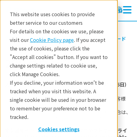
This website uses cookies to provide
better service to our customers
For details on the cookies we use, please
修理・サポート
ソフトウェアダウンロード
visit our
Cookie Policy page
. If you accept
the use of cookies, please click the
"Accept all cookies" button. If you want to
2DP ダウンロード
change settings related to cookie use,
click Manage Cookies.
If you decline, your information won’t be
2DP ver 2.1.6 をリリースしました。（2018年1月15日）
tracked when you visit this website. A
2DP ver 1.0.x ～ 1.1.x または 2.0 をお持ちのお客様
single cookie will be used in your browser
は、ver 2.1.6 へ無償でアップデートできます。
to remember your preference not to be
（DVD-ROM でのアップグレードをご希望の場合は、
tracked.
有料となりますので
お問い合わせ
ください。）
Cookies settings
本製品をインストールする前に、プロテクトキードライ