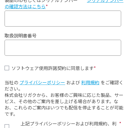
製品のIDもしくはシリアルナンバー
2)本ソフトウェアのアップデート版又はアップグレー
シリアルナンバー
の確認方法はこちら
*
ド版に追加使用許諾条項が添付されている場合、お客
様が追加使用許諾条項に同意することにより、リガク
は、お客様に対して、当該アップデート版又はアップ
グレード版をその用途・用法に従って使用するための
非独占的使用権を許諾します。なお、本契約と追加使
取扱説明書番号
用許諾条項に異なる定めがある場合、追加使用許諾条
項の定めが優先適用されるものとします。
２．コピーの制限
ソフトウェア使用許諾契約に同意します
*
お客様は、本リガクソフト製品のうち、本ソフトウェ
アを除き、本文書、本プログラム及びリカバリープログ
当社の
プライバシーポリシー
および
利用規約
をご確認く
ラムをコピーしてはなりません。
ださい。
株式会社リガクから、お客様のご興味に応じた製品、サー
３．変更・解析等の制限
ビス、その他のご案内を差し上げる場合があります。な
お、これらのご案内はいつでも配信を停止することが可能
お客様は、本リガクソフト製品を変更又は加工
(
翻訳及
です。
び翻案を含みます
)
してはならず、本ソフトウェア、本
プログラム及びリカバリープログラムをリバースエンジ
上記プライバシーポリシーおよび利用規約、利
*