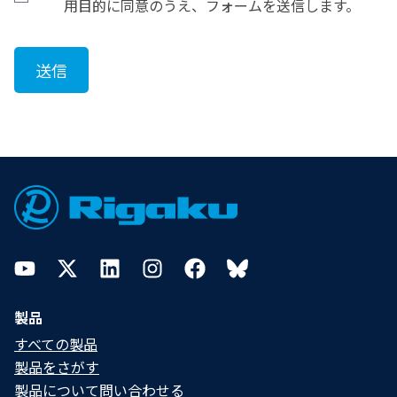
ニアリング、逆コンパイル及び逆アセンブルしてはな
用目的に同意のうえ、フォームを送信します。
りません。これらの１にでも違反したことが判明した
場合、リガクは、次の各号を選択することができます。
(1)本リガクソフト製品の保証及びサポートサービス
(
第
12
条に定義
)
の終了、及び
/
又は、
(2)本契約の解除
Footer
４．譲渡・再使用許諾等の制限
お客様は、リガクの事前の書面による承諾なく、本リ
ガクソフト製品の使用権を第三者に譲渡、貸与又は再
使用許諾してはなりません。なお、当該承諾をする場
YouTube
Twitter
LinkedIn
Instagram
Facebook
Bluesky
合であっても、リガクと当該第三者との間で特段の合意
が整わない限り、リガクは、当該第三者に対してサ
ポートサービスは行わないことになります。
製品
すべての製品
５．
セキュリティソフトに関する注意・免責事項
製品をさがす
1)本ソフトウェアは、次のセキュリティソフトには対
製品について問い合わせる​