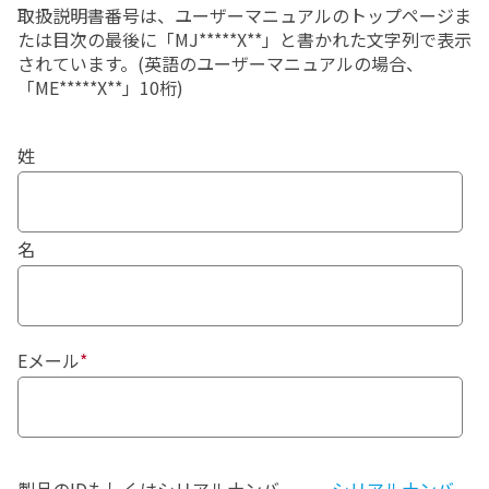
かの方法により提供されます。
取扱説明書番号は、ユーザーマニュアルのトップページま
たは目次の最後に「MJ*****X**」と書かれた文字列で表示
(3)
本プログラム：
本ソフトウェアがインストール
されています。(英語のユーザーマニュアルの場合、
されたコンピューターで本ソフトウェアを使用でき
「ME*****X**」10桁)
るようにするためのライセンスキープログラムをい
います。お客様には、
USB
ドングルにより提供され
姓
ます。
(4)
リカバリープログラム：
(本ソフトウェアがコン
ピューターにインストールされて提供される場合の
名
み
)
リガクから購入したコンピューターを出荷時の
状態に戻すためのプログラムをいいます。お客様に
は、
CD(
又は
DVD)
にて提供されます。
１．使用権の許諾
Eメール
*
1)リガクは、本契約に基づき、お客様に対して、本リ
ガクソフト製品をその用途・用法に従って使用するた
めの非独占的使用権を許諾します。