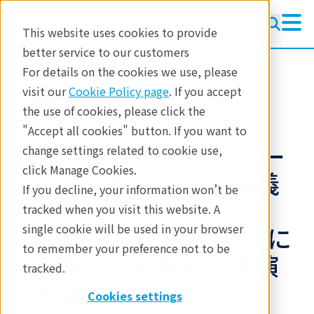
This website uses cookies to provide
better service to our customers
For details on the cookies we use, please
参考資料
ウェビナー
visit our
Cookie Policy page
. If you accept
the use of cookies, please click the
"Accept all cookies" button. If you want to
電池分析セミナー『 リー
change settings related to cookie use,
click Manage Cookies.
トベルト解析の基礎講義
If you decline, your information won’t be
と解析ソフトウェ
tracked when you visit this website. A
ア”SmartLabStudioII”に
single cookie will be used in your browser
to remember your preference not to be
よる電池材料解析の実演
tracked.
（再講演）』
Cookies settings