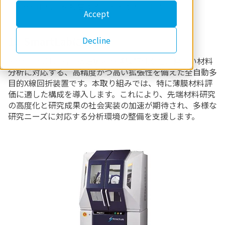
「
SmartLab
」を設置することとなりました
。
Accept
Decline
1．SmartLabについて
SmartLab
は、結晶構造解析や薄膜評価など、幅広い材料
分析に対応する、高精度かつ高い拡張性を備えた全自動多
目的X線回折装置です。
本取り組みでは、特に薄膜材料評
価に適した構成を導入します。これにより、先端材料研究
の高度化と研究成果の社会実装の加速が期待され、多様な
研究ニーズに対応する分析環境の整備を支援します。