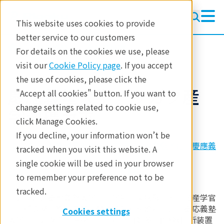
This website uses cookies to provide
better service to our customers
参考資料
産学連携室
For details on the cookies we use, please
visit our
Cookie Policy page
. If you accept
the use of cookies, please click the
慶應義塾大学－リガク産
"Accept all cookies" button. If you want to
change settings related to cookie use,
学連携ラボ
click Manage Cookies.
If you decline, your information won’t be
【お知らせ】慶應義塾大学理工学部中央試験所に「慶應義
tracked when you visit this website. A
single cookie will be used in your browser
塾大学―リガク産学連携ラボ」を開設
to remember your preference not to be
tracked.
リガクは、慶應義塾大学理工学部
中央試験所
と地域産学官
共同研究拠点整備事業に関する契約を締結し、「慶応義塾
Cookies settings
大学－リガク産学連携ラボ」に全自動多目的X線回折装置